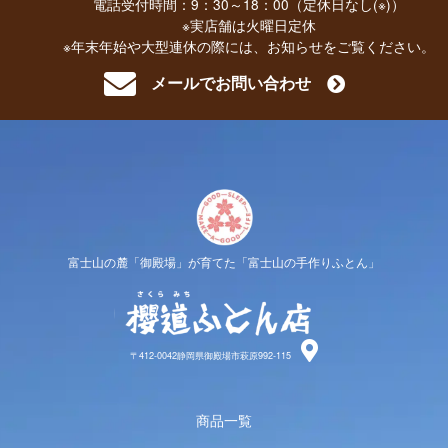
電話受付時間：9：30～18：00（定休日なし(※)）
※実店舗は火曜日定休
※年末年始や大型連休の際には、お知らせをご覧ください。
メールでお問い合わせ
富士山の麓「御殿場」が育てた「富士山の手作りふとん」
櫻道ふと
〒412-0042静岡県御殿場市萩原992-115
商品一覧