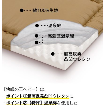
【快眠の王ベビー】は、
・
ポイント①超高反発凸凹ウレタン
に
・
ポイント②【特許】温泉綿
を使用した