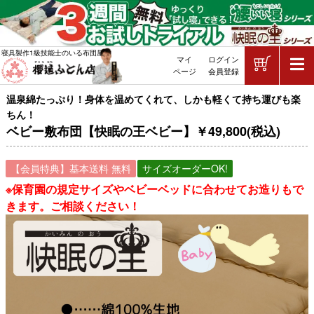
ショッピ
寝具製作1級技能士のいる布団屋
マイ
ログイン
敷布団・掛け布団・羽毛布団・マッ
ページ
会員登録
温泉綿たっぷり！身体を温めてくれて、しかも軽くて持ち運びも楽
ちん！
ベビー敷布団【快眠の王ベビー】￥49,800(税込)
【会員特典】基本送料 無料
サイズオーダーOK!
※保育園の規定サイズやベビーベッドに合わせてお造りもで
きます。ご相談ください！