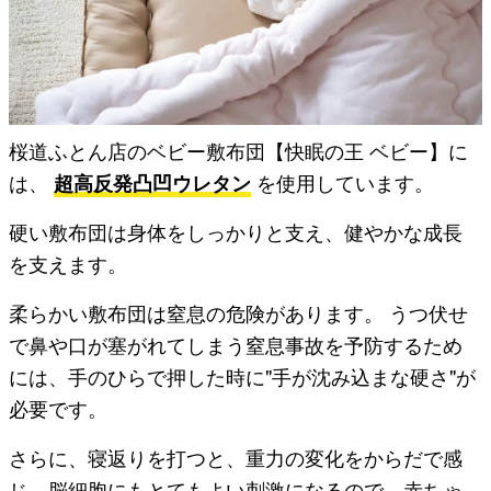
桜道ふとん店のベビー敷布団【快眠の王 ベビー】に
は、
超高反発凸凹ウレタン
を使用しています。
硬い敷布団は身体をしっかりと支え、健やかな成長
を支えます。
柔らかい敷布団は窒息の危険があります。 うつ伏せ
で鼻や口が塞がれてしまう窒息事故を予防するため
には、手のひらで押した時に"手が沈み込まな硬さ"が
必要です。
さらに、寝返りを打つと、重力の変化をからだで感
じ、脳細胞にもとてもよい刺激になるので、赤ちゃ