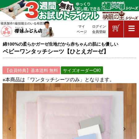
ショッピ
寝具製作1級技能士のいる布団屋
マイ
ログイン
敷布団・掛け布団・羽毛布団・マッ
ページ
会員登録
綿100%の柔らかガーゼ生地だから赤ちゃんの肌にも優しい
ベビーワンタッチシーツ【ひとえガーゼ】
【会員特典】基本送料 無料
サイズオーダーOK!
※本商品は「ワンタッチシーツのみ」となります。
Previous
Next