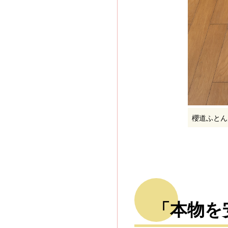
櫻道ふとん
「本物を