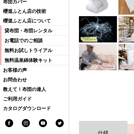
布団カバー
櫻道ふとん店の技術
櫻道ふとん店について
貸布団・布団レンタル
お電話でのご相談
無料お試しトライアル
無料温泉綿体験キット
お客様の声
お問合わせ
教えて！布団の達人
ご利用ガイド
カタログダウンロード
Facebook
Instagram
Youtube
Twitter
仕様