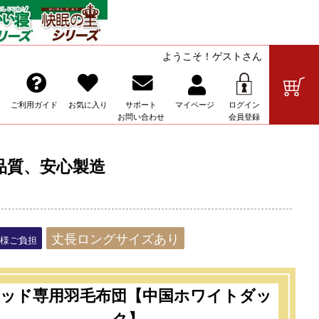
ようこそ！ゲストさん
の販売
ご利用ガイド
お気に入り
サポート
マイ
ページ
ログイン
お問い合わせ
会員登録
品質、安心製造
丈長ロングサイズあり
客様ご負担
ッド専用羽毛布団【中国ホワイトダッ
ク】