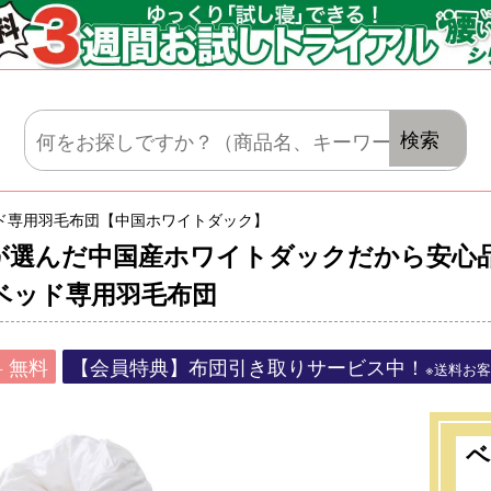
マットレス・肌がけ・毛布・セット布団
検索
ド専用羽毛布団【中国ホワイトダック】
が選んだ中国産ホワイトダックだから安心
ベッド専用羽毛布団
 無料
【会員特典】布団引き取りサービス中！
※送料お
ベ