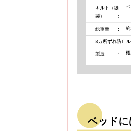
ベ
キルト（縫
製）
約
総重量
8カ所ずれ防止
櫻
製造
ベッドに