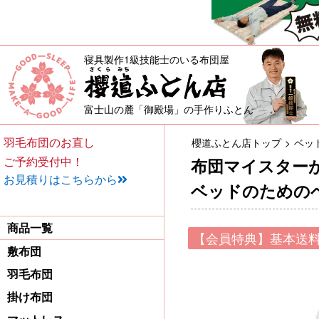
寝具製作1級技能士のいる布団屋
敷布団・掛け布団・羽毛布団・
富士山の麓「御殿場」の手作りふとん
羽毛布団のお直し
櫻道ふとん店トップ
ベッ
ご予約受付中！
布団マイスター
お見積りはこちらから
ベッドのための
商品一覧
【会員特典】基本送料
敷布団
羽毛布団
掛け布団