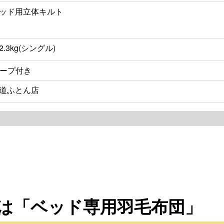
ッド用立体キルト
2.3kg(シングル)
ループ付き
道ふとん店
は「ベッド専用羽毛布団」