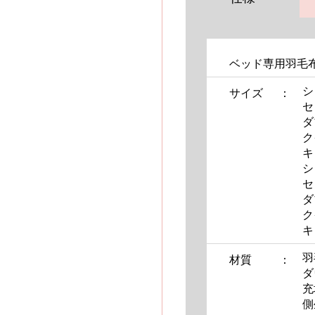
ベッド専用羽毛
シ
サイズ
セ
ダ
ク
キ
シ
セ
ダ
ク
キ
羽
材質
ダ
充
側