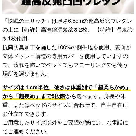
「快眠の王リッチ」は厚さ6.5cmの超高反発ウレタン
の上に【特許】高濃縮温泉綿を2枚、 【特許】温泉綿
を1枚使用。
抗菌防臭加工を施した100%の側生地を使用。裏面が
立体メッシュ構造の専用カバーを使用していますの
で、蒸れを防いでベッドでもフローリングでも使う
場所を選びません。
サイズは１cm単位、硬さは体重別で「超柔らかめ」
から「超硬め」まで5段階
から選べます。身長や体
重、またはベッドのサイズに合わせて、自由自在に
お仕立てできます。
ご用意したサイズ以外をご要望の際には、お電話に
てご連絡ください。