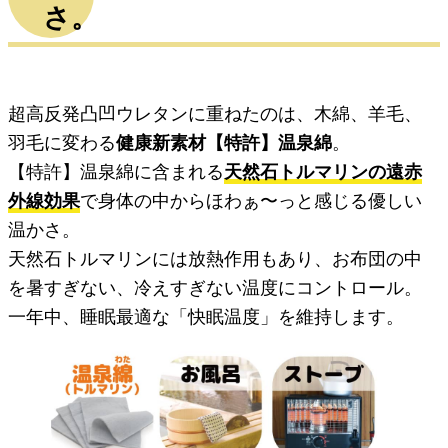
さ。
超高反発凸凹ウレタンに重ねたのは、木綿、羊毛、
羽毛に変わる
健康新素材【特許】温泉綿
。
【特許】温泉綿に含まれる
天然石トルマリンの遠赤
外線効果
で身体の中からほわぁ〜っと感じる優しい
温かさ。
天然石トルマリンには放熱作用もあり、お布団の中
を暑すぎない、冷えすぎない温度にコントロール。
一年中、睡眠最適な「快眠温度」を維持します。