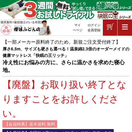
ショッピ
寝具製作1級技能士のいる布団屋
マイ
ログイン
敷布団・掛け布団・羽毛布団・マッ
ページ
会員登録
【一部メーカー原料終了のため、新規ご注文受付終了】
厚さ6.5m、サイズも硬さも選べる！温泉綿2.3倍のオーダーメイドの
健康マットレス「快眠の王リッチ」
冷え性にお悩みの方に、さらに温かさを求めた寝心
地。
【廃盤】お取り扱い終了とな
りますことをお許しくださ
い。
【会員特典】基本送料 無料