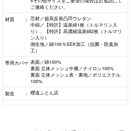
※その他サイズをご要望の場合はお電話にて
ご連絡ください。
芯材／超高反発凸凹ウレタン
材質
中綿／【特許】温泉綿1枚（トルマリン入
り）、【特許】高濃縮温泉綿2枚（トルマリ
ン入り）
側生地／綿100％SEK加工（抗菌・防臭加
工）
表面／綿100%
専用カバー
裏面 立体メッシュ中層／ナイロン100%
裏面 立体メッシュ表・裏地／ポリエステル
100%
櫻道ふとん店
製造