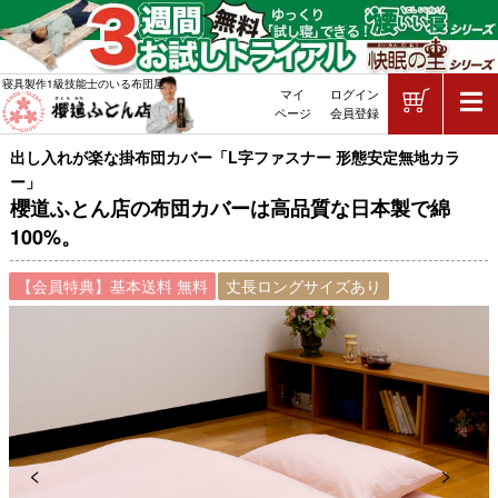
ショッピ
寝具製作1級技能士のいる布団屋
マイ
ログイン
敷布団・掛け布団・羽毛布団・マッ
ページ
会員登録
出し入れが楽な掛布団カバー「L字ファスナー 形態安定無地カラ
ー」
櫻道ふとん店の布団カバーは高品質な日本製で綿
100%。
【会員特典】基本送料 無料
丈長ロングサイズあり
Previous
Next