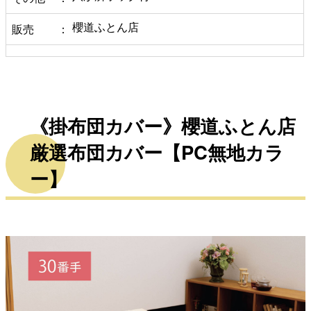
櫻道ふとん店
販売
《掛布団カバー》櫻道ふとん店
厳選布団カバー【PC無地カラ
ー】