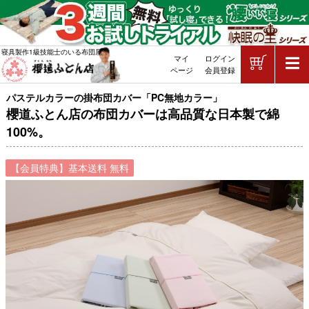
ショッピ
寝具製作1級技能士のいる布団屋
マイ
ログイン
敷布団・掛け布団・羽毛布団・マッ
ページ
会員登録
パステルカラーの掛布団カバー「PC無地カラー」
櫻道ふとん店の布団カバーは高品質な日本製で綿
100%。
【会員特典】基本送料 無料