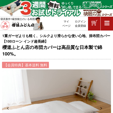
ショッピ
寝具製作1級技能士のいる布団屋
マイ
ログイン
敷布団・掛け布団・羽毛布団・マッ
ページ
会員登録
1重ガーゼよりも軽く、シルクより滑らかな使い心地、掛布団カバー
【100ローン インド超長綿】
櫻道ふとん店の布団カバーは高品質な日本製で綿
100%。
【会員特典】基本送料 無料
Previous
Next