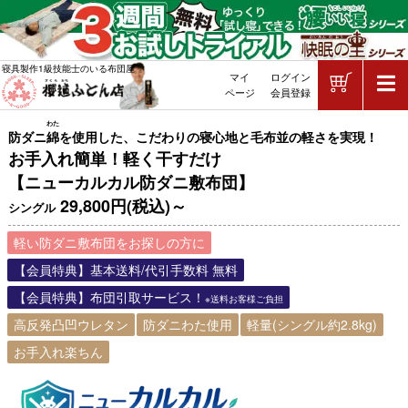
ショッピ
寝具製作1級技能士のいる布団屋
マイ
ログイン
敷布団・掛け布団・羽毛布団・マッ
ページ
会員登録
わた
防ダニ
綿
を使用した、こだわりの寝心地と毛布並の軽さを実現！
お手入れ簡単！軽く干すだけ
【ニューカルカル防ダニ敷布団】
29,800円(税込)～
シングル
軽い防ダニ敷布団をお探しの方に
【会員特典】基本送料/代引手数料 無料
【会員特典】布団引取サービス！
※送料お客様ご負担
高反発凸凹ウレタン
防ダニわた使用
軽量(シングル約2.8kg)
お手入れ楽ちん