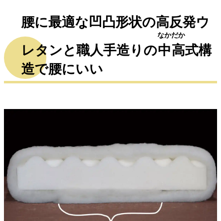
腰に最適な凹凸形状の高反発ウ
なかだか
レタンと職人手造りの
中高
式構
造で腰にいい