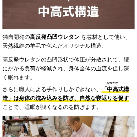
独自開発の
高反発凸凹ウレタン
を芯材として使い、
天然繊維の羊毛で包んだオリジナル構造。
高反発ウレタンの凸凹形状で体圧が分散されて、腰
にかかる負荷が軽減され、身体全体の血流を促し深
く眠れます。
なかだか
さらに職人による手作りしかできない、
「
中高
式構
造」は身体の沈み込みを防ぎ、自然な寝返りを促す
ことで、睡眠が浅くなるのを防ぎます。