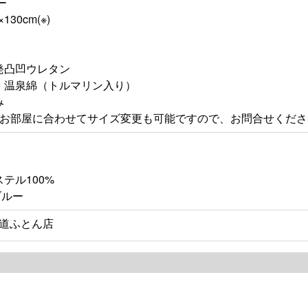
ー
30cm(※)
発凸凹ウレタン
】温泉綿（トルマリン入り）
み
やお部屋に合わせてサイズ変更も可能ですので、お問合せくださ
テル100%
ブルー
道ふとん店