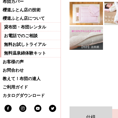
布団カバー
櫻道ふとん店の技術
櫻道ふとん店について
貸布団・布団レンタル
お電話でのご相談
無料お試しトライアル
無料温泉綿体験キット
お客様の声
お問合わせ
教えて！布団の達人
ご利用ガイド
カタログダウンロード
Facebook
Instagram
Youtube
Twitter
仕様