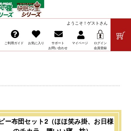
ようこそ！ゲストさん
の販売
ご利用ガイド
お気に入り
サポート
マイ
ページ
ログイン
お問い合わせ
会員登録
ト
ビー布団セット2（ほほ笑み掛、お日様
のチカラ、腰いい寝、枕）