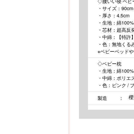
◇腰いい寝 ベビ
・サイズ：90cm×1
・厚さ：4.5cm
・生地：綿100%
・芯材：超高反
・中綿：【特許
・色：無地くる
※ベビーベッド
◇ベビー枕
・生地：綿100%
・中綿：ポリエス
・色：ピンク / 
櫻
製造