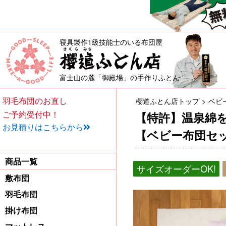
寝具製作1級技能士のいる布団屋
敷布団・掛け布団・羽毛布団・
富士山の麓「御殿場」の手作りふとん
羽毛布団のお直し
櫻道ふとん店トップ
ベビ
ご予約受付中！
【特許】温泉綿
お見積りはこちらから
【ベビー布団セ
商品一覧
サイズオーダーOK!
敷布団
羽毛布団
掛け布団