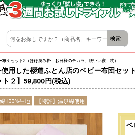
マットレス・肌がけ・毛布・セット布団
検索
ー布団セット2（ほほ笑み掛、お日様のチカラ、腰いい寝、枕）
を使用した櫻道ふとん店のベビー布団セッ
ット２】
59,800円(税込)
綿100%生地
【特許】温泉綿使用
ベ