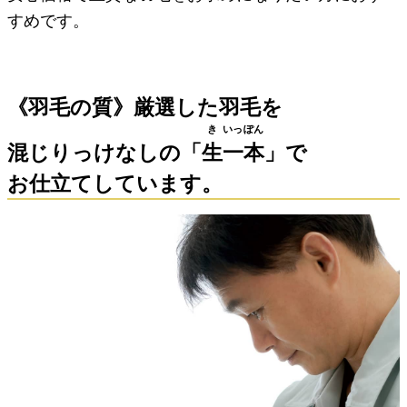
すめです。
《羽毛の質》厳選した羽毛を
き
いっ
ぽん
混じりっけなしの「
生
一
本
」で
お仕立てしています。