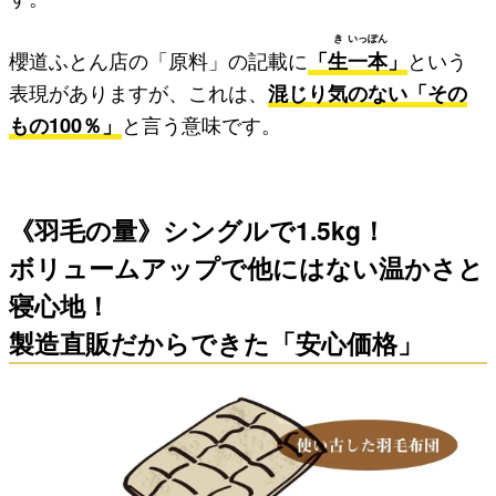
き
いっ
ぽん
櫻道ふとん店の「原料」の記載に
「
生
一
本
」
という
表現がありますが、これは、
混じり気のない「その
もの100％」
と言う意味です。
《羽毛の量》シングルで1.5kg！
ボリュームアップで他にはない温かさと
寝心地！
製造直販だからできた「安心価格」