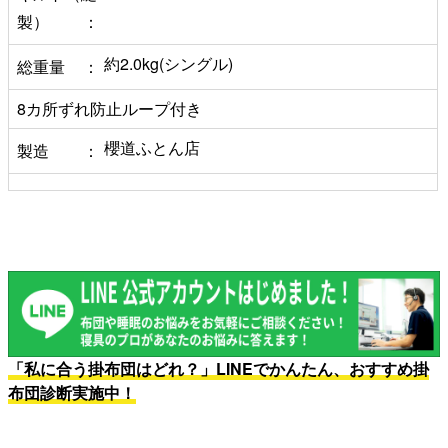
製）
約2.0kg(シングル)
総重量
8カ所ずれ防止ループ付き
櫻道ふとん店
製造
「私に合う掛布団はどれ？」LINEでかんたん、おすすめ掛
布団診断実施中！