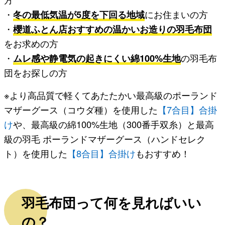
・
冬の最低気温が5度を下回る地域
にお住まいの方
・
櫻道ふとん店おすすめの温かいお造りの羽毛布団
をお求めの方
・
ムレ感や静電気の起きにくい綿100%生地
の羽毛布
団をお探しの方
※より高品質で軽くてあたたかい最高級のポーランド
マザーグース（コウダ種）を使用した
【7合目】合掛
け
や、最高級の綿100%生地（300番手双糸）と最高
級の羽毛 ポーランドマザーグース（ハンドセレク
ト）を使用した
【8合目】合掛け
もおすすめ！
羽毛布団って何を見ればいい
の？