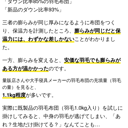
「ダウン比率85%の羽毛布団」
「新品のダウン比率93%」
三者の膨らみが同じ厚みになるように布団をつく
り、保温力を計測したところ、
膨らみが同じだと保
温力には、わずかな差しかない
ことがわかりまし
た。
一方、膨らみを変えると、
安価な羽毛でも膨らみが
ある方が温かかった
のです。
量販店さんや大手寝具メーカーの羽毛布団の充填量（羽毛
の量）を見ると、
1.1kg程度
が多いです。
実際に既製品の羽毛布団（羽毛1.0kg入り）を試しに
掛けしてみると、中身の羽毛が逃げてしまい、「あ
れ？生地だけ掛けてる？」なんてことも…