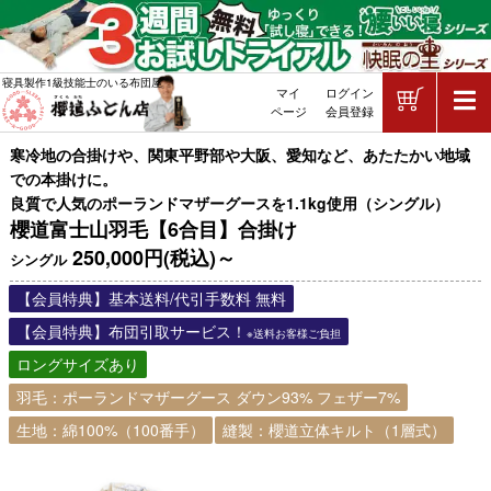
ショッピ
寝具製作1級技能士のいる布団屋
マイ
ログイン
敷布団・掛け布団・羽毛布団・マッ
ページ
会員登録
寒冷地の合掛けや、関東平野部や大阪、愛知など、あたたかい地域
での本掛けに。
良質で人気のポーランドマザーグースを1.1kg使用（シングル）
櫻道富士山羽毛【6合目】合掛け
250,000円(税込)～
シングル
【会員特典】基本送料/代引手数料 無料
【会員特典】布団引取サービス！
※送料お客様ご負担
ロングサイズあり
羽毛：ポーランドマザーグース ダウン93% フェザー7%
生地：綿100%（100番手）
縫製：櫻道立体キルト（1層式）