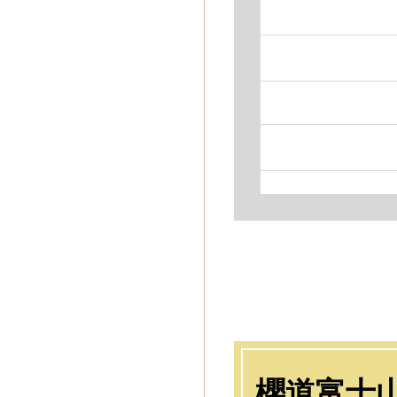
製）
約
総重量
8カ所ずれ防止
櫻
製造
櫻道富士