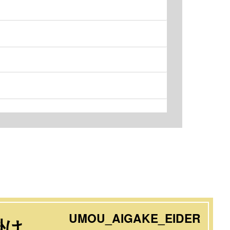
UMOU_AIGAKE_EIDER
掛け