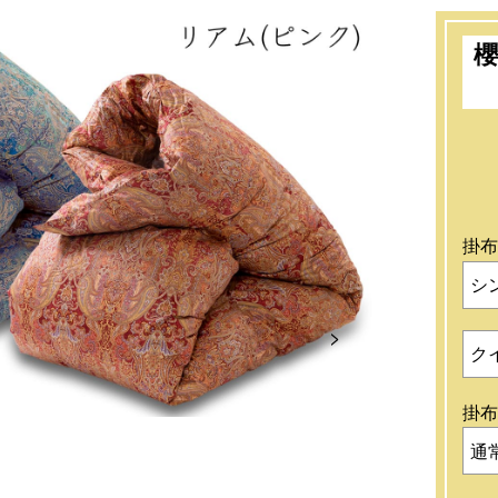
掛布
シ
Next
ク
掛布
通常