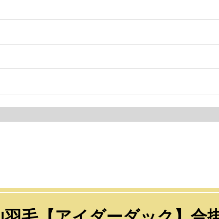
 kg(シングル)
ループ付き
道ふとん店
山羽毛【アイダーダック】合