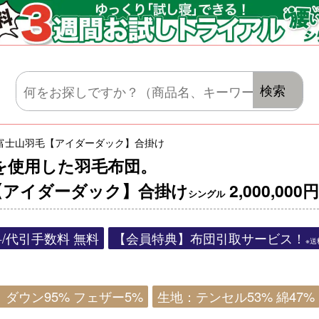
マットレス・肌がけ・毛布・セット布団
検索
富士山羽毛【アイダーダック】合掛け
を使用した羽毛布団。
【アイダーダック】合掛け
2,000,000
シングル
/代引手数料 無料
【会員特典】布団引取サービス！
※
ダウン95% フェザー5%
生地：テンセル53% 綿47%