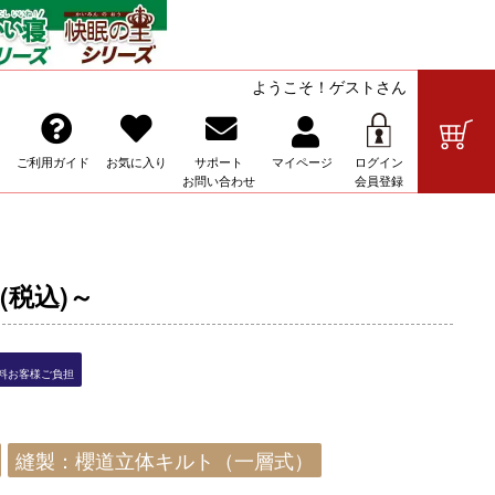
ようこそ！ゲストさん
の販売
ご利用ガイド
お気に入り
サポート
マイ
ページ
ログイン
お問い合わせ
会員登録
円(税込)～
送料お客様ご負担
縫製：櫻道立体キルト（一層式）