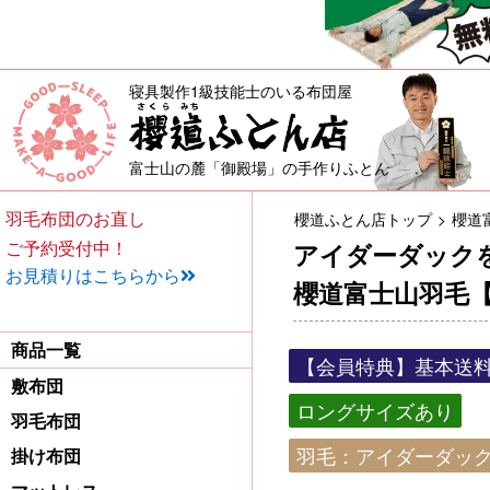
寝具製作1級技能士のいる布団屋
敷布団・掛け布団・羽毛布団・
富士山の麓「御殿場」の手作りふとん
羽毛布団のお直し
櫻道ふとん店トップ
櫻道
ご予約受付中！
アイダーダック
お見積りはこちらから
櫻道富士山羽毛
商品一覧
【会員特典】基本送料
敷布団
ロングサイズあり
羽毛布団
羽毛：アイダーダック 
掛け布団