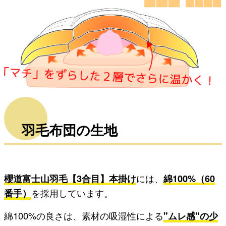
羽毛布団の生地
櫻道富士山羽毛【3合目】本掛け
には、
綿100%（60
番手）
を採用しています。
綿100%の良さは、素材の吸湿性による
"ムレ感"の少