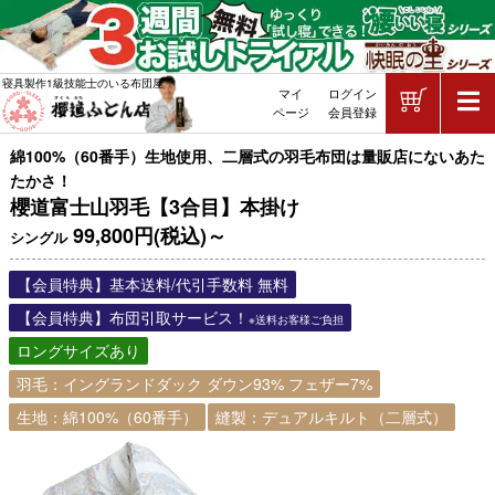
ショッピ
寝具製作1級技能士のいる布団屋
マイ
ログイン
敷布団・掛け布団・羽毛布団・マッ
ページ
会員登録
綿100%（60番手）生地使用、二層式の羽毛布団は量販店にないあた
たかさ！
櫻道富士山羽毛【3合目】本掛け
99,800円(税込)～
シングル
【会員特典】基本送料/代引手数料 無料
【会員特典】布団引取サービス！
※送料お客様ご負担
ロングサイズあり
羽毛：イングランドダック ダウン93% フェザー7%
生地：綿100%（60番手）
縫製：デュアルキルト（二層式）