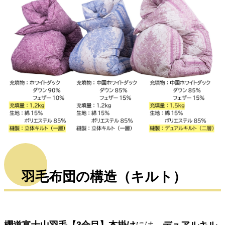
羽毛布団の構造（キルト）
櫻道富士山羽毛【3合目】本掛け
には、
デュアルキル