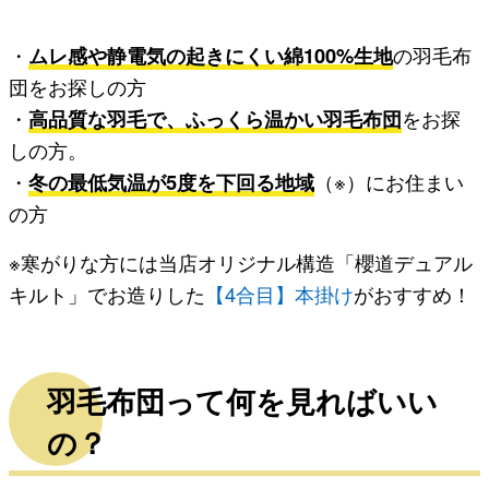
・
ムレ感や静電気の起きにくい綿100%生地
の羽毛布
団をお探しの方
・
高品質な羽毛で、ふっくら温かい羽毛布団
をお探
しの方。
・
冬の最低気温が5度を下回る地域
（※）にお住まい
の方
※寒がりな方には当店オリジナル構造「櫻道デュアル
キルト」でお造りした
【4合目】本掛け
がおすすめ！
羽毛布団って何を見ればいい
の？