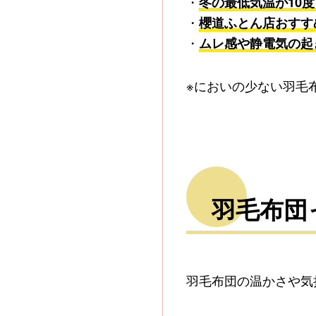
・
冬の最低気温が10
・
櫻道ふとん店おすす
・
ムレ感や静電気の起
※においの少ない羽毛
羽毛布団
羽毛布団の温かさや気