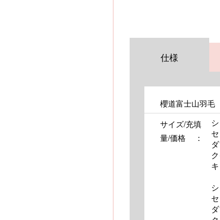
仕様
櫻道富士山羽毛
シ
サイズ/
充填
セ
量/
価格
ダブ
ク
キン
シ
セ
ダ
ク