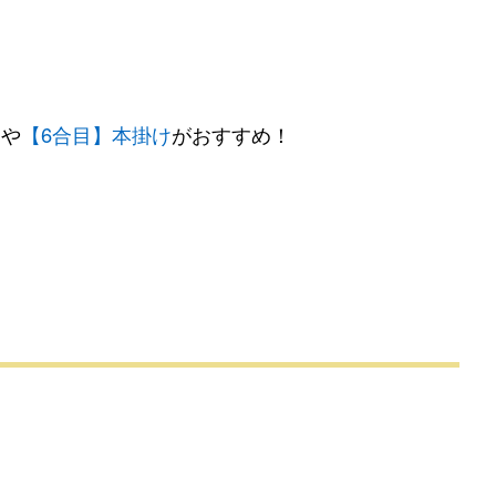
け
や
【6合目】本掛け
がおすすめ！