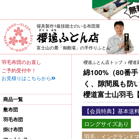
寝具製作1級技能士のいる布団屋
敷布団・掛け布団・羽毛布団・
富士山の麓「御殿場」の手作りふとん
羽毛布団のお直し
櫻道ふとん店トップ
櫻道
ご予約受付中！
綿100%（80
お見積りはこちらから
く、隙間風も防
櫻道富士山羽毛【
商品一覧
敷布団
【会員特典】基本送料
羽毛布団
ロングサイズあり
掛け布団
羽毛：イングランドマ