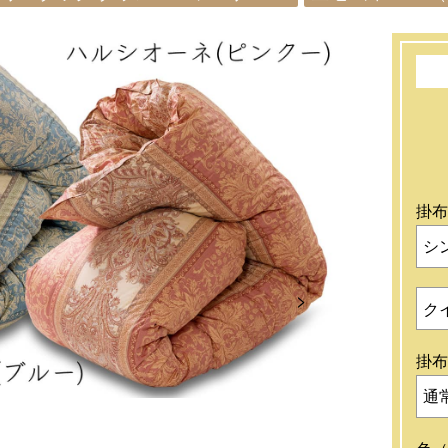
掛布
シ
Next
ク
掛布
通常