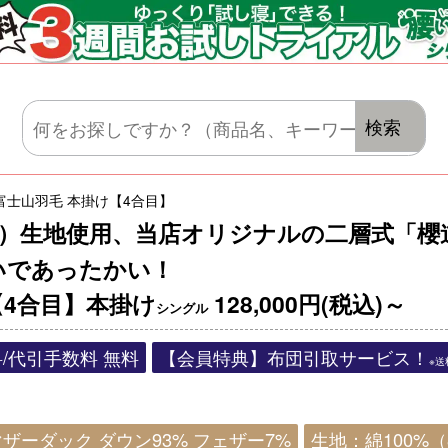
マットレス・肌がけ・毛布・セット布団
検索
富士山羽毛 本掛け【4合目】
番手）生地使用、当店オリジナルの二層式「
いであったかい！
4合目】本掛け
128,000円(税込)～
シングル
/代引手数料 無料
【会員特典】布団引取サービス！
※
ザーダック ダウン93% フェザー7%
生地：綿100%（