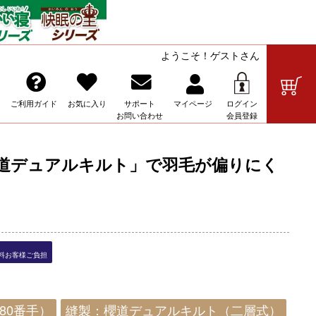
ようこそ！ゲストさん
の販売
ご利用ガイド
お気に入り
サポート
マイ
ページ
ログイン
お問い合わせ
会員登録
櫻道デュアルキルト」で羽毛が偏りにく
送料お客様ご負担
80番手）
縫製：櫻道デュアルキルト（二層式）