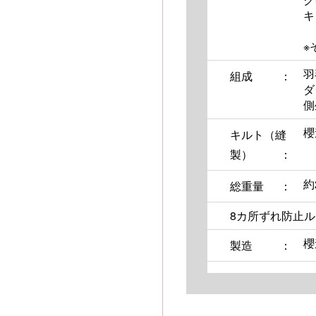
キ
※
羽
組成
ダ
側
櫻
キルト（縫
製）
約
総重量
8カ所ずれ防止
櫻
製造