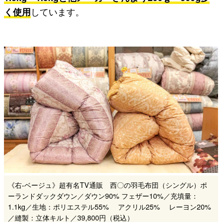
く使用
しています。
《右-ベージュ》超有名TV通販 西〇の羽毛布団（シングル）ポ
ーランドダックダウン／ダウン90% フェザー10%／充填量：
1.1kg／生地：ポリエステル55% アクリル25% レーヨン20%
／縫製：立体キルト／39,800円（税込）