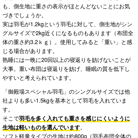
も、側生地に重さの表示がほとんどないことにお気
づきでしょうか。
実は羽毛が1.2kgという羽毛に対して、側生地がシン
グルサイズで2kg近くになるものもあります（布団全
体の重さ約3.2ｋｇ）。使用してみると「重い」と感
じる場合があります。
熟睡には一晩に20回以上の寝返りを妨げないことが
大事。重い布団は寝返りを妨げ、睡眠の質を低下し
やすいと考えられています。
「御殿場スペシャル羽毛」のシングルサイズでは他
社よりも多い1.5kgを基本として羽毛を入れていま
す。
そこで
羽毛を多く入れても重さを感じにくいように
生地は軽いものを選んでいます
。
ソフト軽量タイプの生地は約800g（羽毛布団全体の