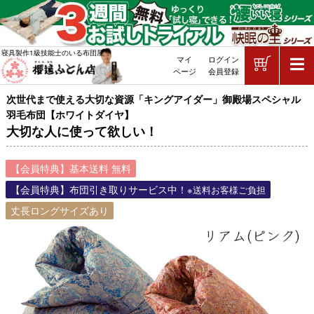
ショッピ
寝具製作1級技能士のいる布団屋
マイ
ログイン
敷布団・掛け布団・羽毛布団・マッ
ページ
会員登録
次世代まで使える大切な資源「キングアイダー」御殿場スペシャル
羽毛布団【ホワイトダイヤ】
大切な人に使って欲しい！
【会員特典】基本送料 無料
【会員特典】布団引き取りサービス中！
※送料お客様ご負担
丈長ロングサイズあり