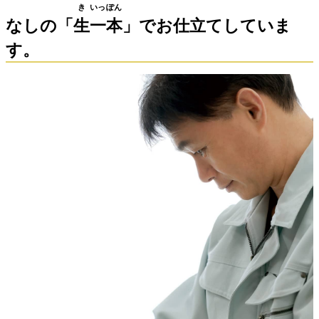
き
いっ
ぽん
なしの「
生
一
本
」でお仕立てしていま
す。