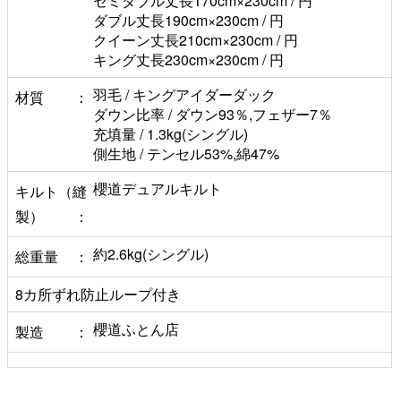
セミダブル丈長170cm×230cm / 円
ダブル丈長190cm×230cm / 円
クイーン丈長210cm×230cm / 円
キング丈長230cm×230cm / 円
羽毛 / キングアイダーダック
材質
ダウン比率 / ダウン93％,フェザー7％
充填量 / 1.3kg(シングル)
側生地 / テンセル53%,綿47%
櫻道デュアルキルト
キルト（縫
製）
約2.6kg(シングル)
総重量
8カ所ずれ防止ループ付き
櫻道ふとん店
製造