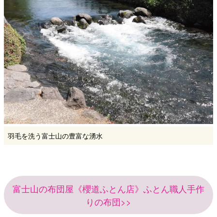
羽毛を洗う富士山の豊富な湧水
富士山の布団屋《櫻道ふとん店》ふとん職人手作
りの布団>>