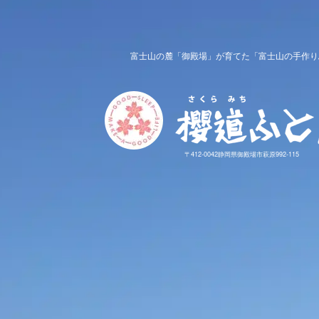
富士山の麓「御殿場」が育てた「富士山の手作り
〒412-0042静岡県御殿場市萩原992-115