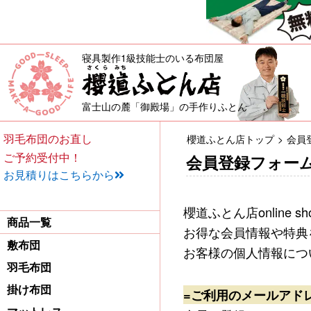
寝具製作1級技能士のいる布団屋
敷布団・掛け布団・羽毛布団・
富士山の麓「御殿場」の手作りふとん
羽毛布団のお直し
櫻道ふとん店トップ
会員
ご予約受付中！
会員登録フォー
お見積りはこちらから
櫻道ふとん店onlin
商品一覧
お得な会員情報や特典
敷布団
お客様の個人情報につ
羽毛布団
掛け布団
=ご利用のメールアド