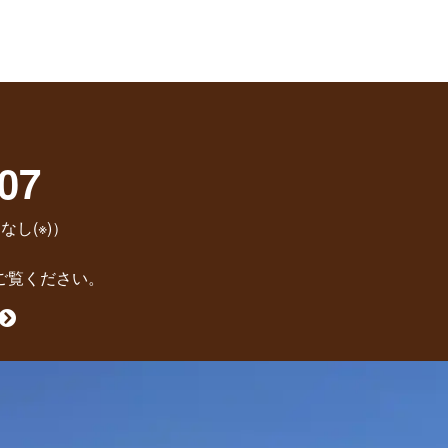
07
なし(※)）
ご覧ください。