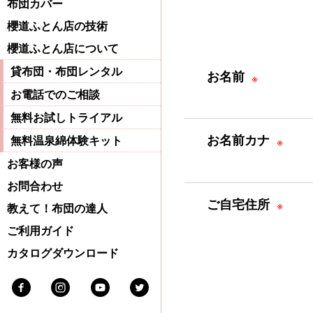
布団カバー
櫻道ふとん店の技術
櫻道ふとん店について
貸布団・布団レンタル
お名前
※
お電話でのご相談
無料お試しトライアル
お名前カナ
※
無料温泉綿体験キット
お客様の声
お問合わせ
ご自宅住所
※
教えて！布団の達人
ご利用ガイド
カタログダウンロード
Facebook
Instagram
Youtube
Twitter