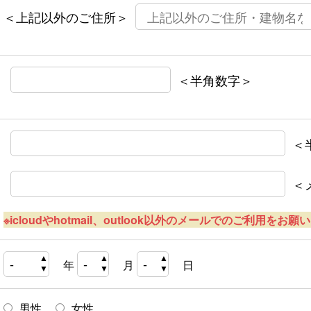
＜上記以外のご住所＞
＜半角数字＞
＜
＜
※icloudやhotmail、outlook以外のメールでのご利用をお
年
月
日
男性
女性