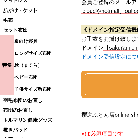
マットレス
会員ご登録のメールアドレ
肌がけ・ケット
icloudやhotmai
毛布
《ドメイン指定受信機
セット布団
お手数をお掛け致しま
夏向け寝具
ドメイン
【sakurami
ロングサイズ布団
ドメイン受信設定につ
特集
枕（まくら）
ベビー布団
子供サイズ敷布団
羽毛布団のお直し
布団のお直し
櫻道ふとん店online
トルマリン健康グッズ
敷きパッド
※は必須項目です。