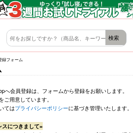
マットレス・肌がけ・毛布・セット布団
検索
登録フォーム
ム
e shopへ会員登録は、フォームから登録をお願いします。
をご用意しています。
いては
プライバシーポリシー
に基づき管理いたします。
レスにつきまして=