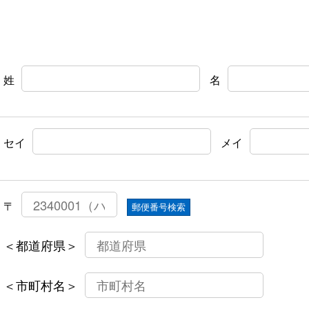
姓
名
セイ
メイ
〒
郵便番号検索
＜都道府県＞
＜市町村名＞