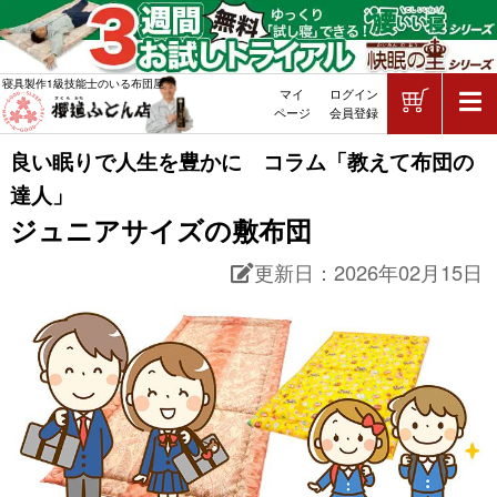
ショッピ
寝具製作1級技能士のいる布団屋
マイ
ログイン
敷布団・掛け布団・羽毛布団・マッ
ページ
会員登録
良い眠りで人生を豊かに コラム「教えて布団の
達人」
ジュニアサイズの敷布団
更新日：
2026年02月15日