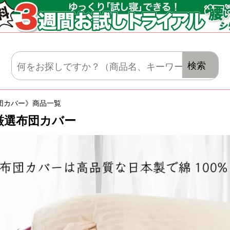
マットレス・肌がけ・毛布・セット布団
検索
団カバー》商品一覧
厳選布団カバー