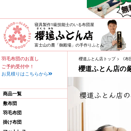
寝具製作1級技能士のいる布団屋
敷布団・掛け布団・羽毛布団・
富士山の麓「御殿場」の手作りふとん
羽毛布団のお直し
櫻道ふとん店トップ
《布
ご予約受付中！
櫻道ふとん店の
お見積りはこちらから
商品一覧
敷布団
羽毛布団
掛け布団