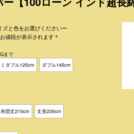
ー【100ローン インド超長
イズと色をお選びくださいー
お値段が表示されます＊
Qまで
ミダブル125cm
ダブル145cm
）
布団丈215cm
丈長235cm