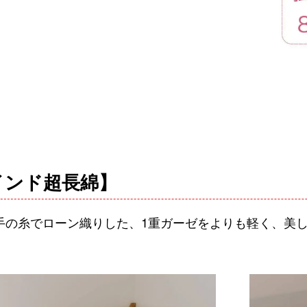
 インド超長綿】
番手の糸でローン織りした、1重ガーゼをよりも軽く、美