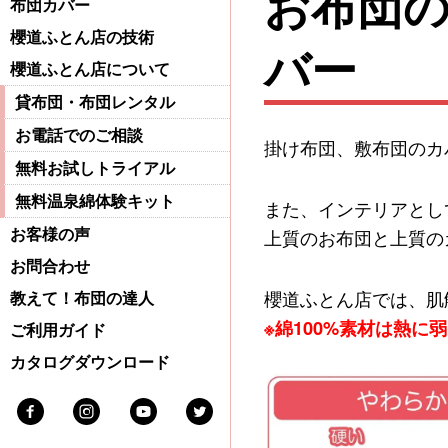
お布団
布団カバー
櫻道ふとん店の技術
バー
櫻道ふとん店について
貸布団・布団レンタル
お電話でのご相談
掛け布団、敷布団のカ
無料お試しトライアル
無料温泉綿体験キット
また、インテリアとし
上質のお布団と上質の
お客様の声
お問合わせ
櫻道ふとん店では、肌
教えて！布団の達人
※綿100%素材は熱
ご利用ガイド
カタログダウンロード
Facebook
Instagram
Youtube
Twitter