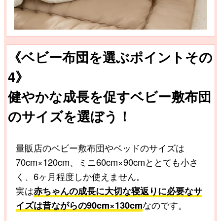
《ベビー布団を選ぶポイントその
4》
健やかな成長を促すベビー敷布団
のサイズを選ぼう！
量販店のベビー敷布団やベッドのサイズは
70cm×120cm、ミニ60cm×90cmととても小さ
く、6ヶ月程度しか使えません。
実は
赤ちゃんの成長に大切な寝返りに必要なサ
イズは昔ながらの90cm×130cm
なのです。