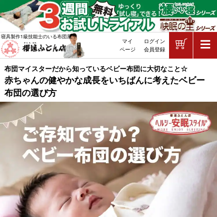
ショッピ
寝具製作1級技能士のいる布団屋
マイ
ログイン
敷布団・掛け布団・羽毛布団・マッ
ページ
会員登録
布団マイスターだから知っているベビー布団に大切なこと☆
赤ちゃんの健やかな成長をいちばんに考えたベビー
布団の選び方