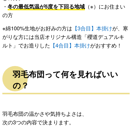
・
冬の最低気温が5度を下回る地域
（※）にお住まい
の方
※綿100%生地がお好みの方は
【3合目】本掛け
が、寒
がりな方には当店オリジナル構造「櫻道デュアルキ
ルト」でお造りした
【4合目】本掛け
がおすすめ！
羽毛布団って何を見ればいい
の？
羽毛布団の温かさや気持ちよさは、
次の3つの内容で決まります。