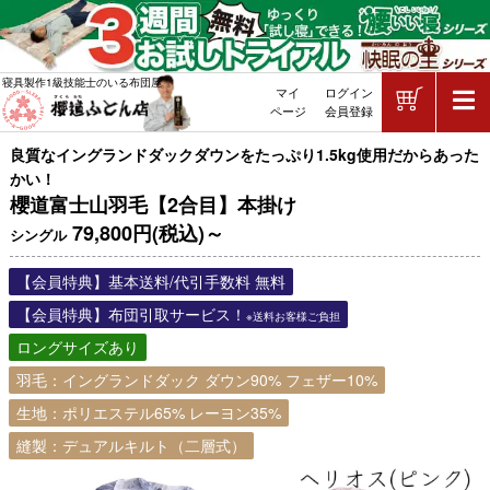
ショッピ
寝具製作1級技能士のいる布団屋
マイ
ログイン
敷布団・掛け布団・羽毛布団・マッ
ページ
会員登録
良質なイングランドダックダウンをたっぷり1.5kg使用だからあった
かい！
櫻道富士山羽毛【2合目】本掛け
79,800円(税込)～
シングル
【会員特典】基本送料/代引手数料 無料
【会員特典】布団引取サービス！
※送料お客様ご負担
ロングサイズあり
羽毛：イングランドダック ダウン90% フェザー10%
生地：ポリエステル65% レーヨン35%
縫製：デュアルキルト（二層式）