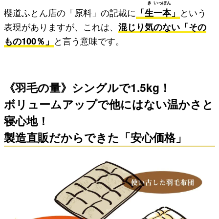
き
いっ
ぽん
櫻道ふとん店の「原料」の記載に
「
生
一
本
」
という
表現がありますが、これは、
混じり気のない「その
もの100％」
と言う意味です。
《羽毛の量》シングルで1.5kg！
ボリュームアップで他にはない温かさと
寝心地！
製造直販だからできた「安心価格」