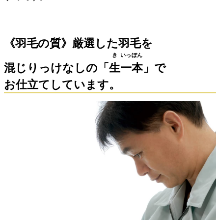
《羽毛の質》厳選した羽毛を
き
いっ
ぽん
混じりっけなしの「
生
一
本
」で
お仕立てしています。