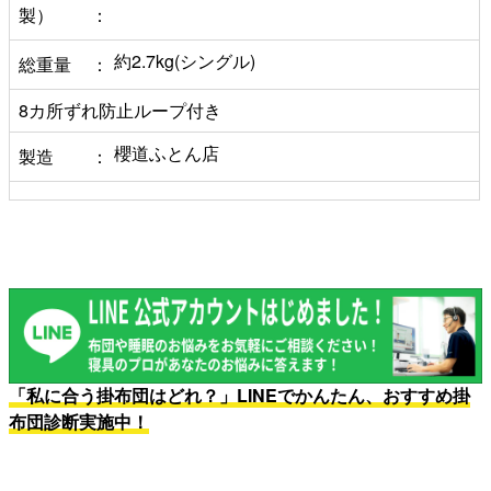
製）
約2.7kg(シングル)
総重量
8カ所ずれ防止ループ付き
櫻道ふとん店
製造
「私に合う掛布団はどれ？」LINEでかんたん、おすすめ掛
布団診断実施中！