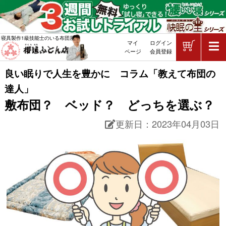
ショッピ
寝具製作1級技能士のいる布団屋
マイ
ログイン
敷布団・掛け布団・羽毛布団・マッ
ページ
会員登録
良い眠りで人生を豊かに コラム「教えて布団の
達人」
敷布団？ ベッド？ どっちを選ぶ？
更新日：
2023年04月03日