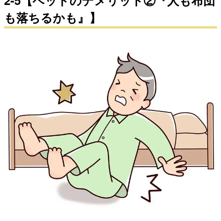
2-5【ベッドのデメリット②『人も布団
も落ちるかも』】