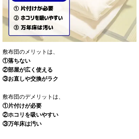
敷布団のメリットは、
①落ちない
②部屋が広く使える
③お直しや交換がラク
敷布団のデメリットは、
①片付けが必要
②ホコリを吸いやすい
③万年床は汚い