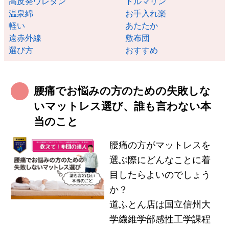
高反発ウレタン
トルマリン
温泉綿
お手入れ楽
軽い
あたたか
遠赤外線
敷布団
選び方
おすすめ
腰痛でお悩みの方のための失敗しな
いマットレス選び、誰も言わない本
当のこと
腰痛の方がマットレスを
選ぶ際にどんなことに着
目したらよいのでしょう
か？
道ふとん店は国立信州大
学繊維学部感性工学課程