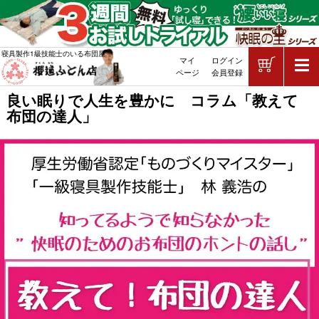
ショッピ
寝具製作1級技能士のいる布団屋
マイ
ログイン
敷布団・掛け布団・羽毛布団・マッ
ページ
会員登録
良い眠りで人生を豊かに コラム「教えて
布団の達人」