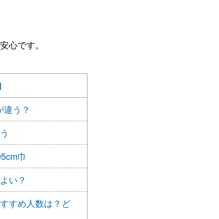
安心です。
］
が違う？
違う
5cm巾
ちよい？
おすすめ人数は？ど