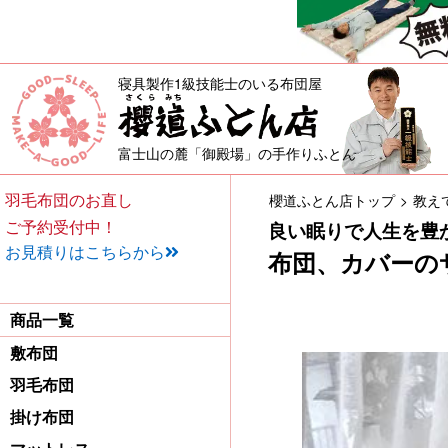
寝具製作1級技能士のいる布団屋
敷布団・掛け布団・羽毛布団・
富士山の麓「御殿場」の手作りふとん
羽毛布団のお直し
櫻道ふとん店トップ
教え
ご予約受付中！
良い眠りで人生を豊
お見積りはこちらから
布団、カバーの
商品一覧
敷布団
羽毛布団
掛け布団