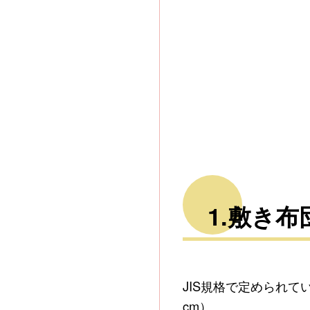
1.敷き
JIS規格で定められ
cm）