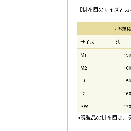
【掛布団のサイズとカ
JIS規
サイズ
寸法
M1
15
M2
16
L1
15
L2
16
SW
17
※既製品の掛布団は、長