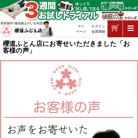
ショッピ
寝具製作1級技能士のいる布団屋
マイ
ログイン
敷布団・掛け布団・羽毛布団・マッ
ページ
会員登録
櫻道ふとん店にお寄せいただきました「お
客様の声」