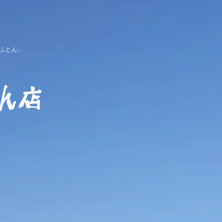
ふとん」
櫻道ふとん店