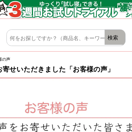
マットレス・肌がけ・毛布・セット布団
検索
様の声
お寄せいただきました「お客様の声」