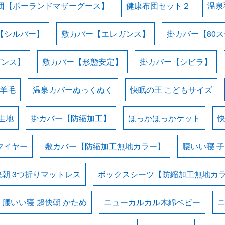
団【ポーランドマザーグース】
健康布団セット２
温泉
【シルバー】
敷カバー【エレガンス】
掛カバー【80
ガンス】
敷カバー【形態安定】
掛カバー【シビラ】
羊毛
温泉カバーぬっくぬく
快眠の王 こどもサイズ
生地
掛カバー【防縮加工】
ほっかほっかケット
マイヤー
敷カバー【防縮加工無地カラー】
腰いい寝 
快朝 3つ折りマットレス
ボックスシーツ【防縮加工無地カ
腰いい寝 超快朝 かため
ニューカルカル木綿ベビー