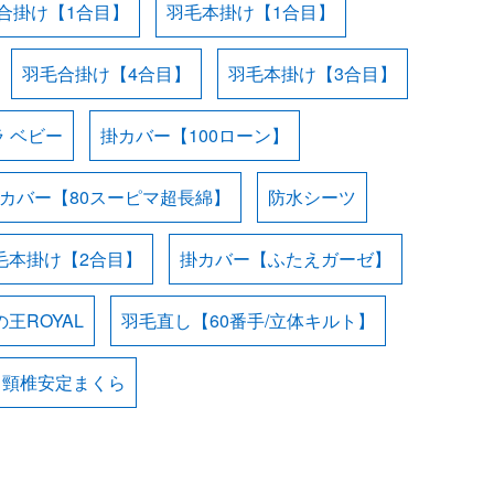
合掛け【1合目】
羽毛本掛け【1合目】
羽毛合掛け【4合目】
羽毛本掛け【3合目】
 ベビー
掛カバー【100ローン】
カバー【80スーピマ超長綿】
防水シーツ
毛本掛け【2合目】
掛カバー【ふたえガーゼ】
王ROYAL
羽毛直し【60番手/立体キルト】
・頸椎安定まくら