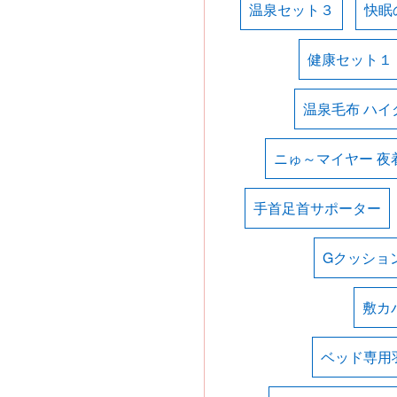
温泉セット３
快眠
健康セット１
温泉毛布 ハイ
ニゅ～マイヤー 夜
手首足首サポーター
Gクッショ
敷カ
ベッド専用