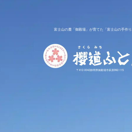
富士山の麓「御殿場」が育てた「富士山の手作り
〒412-0042静岡県御殿場市萩原992-115