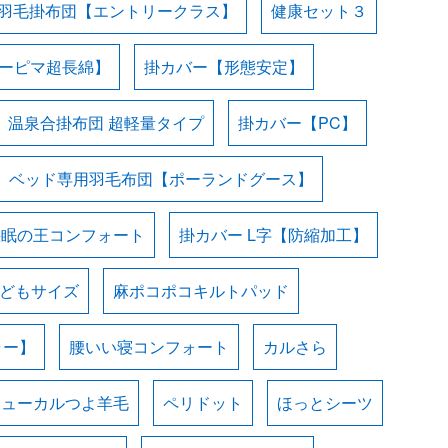
羽毛掛布団【エントリークラス】
健康セット３
スーピマ超長綿】
掛カバー【形態安定】
温泉合掛布団 超軽量タイプ
掛カバー【PC】
ベッド専用羽毛布団【ポーランドグース】
快眠の王コンフォート
掛カバー L字【防縮加工】
子どもサイズ
麻ポコポコキルトパッド
ラー】
腰いい寝コンフォート
カルさら
ニューカルつよ羊毛
ペリドット
ほっとシーツ