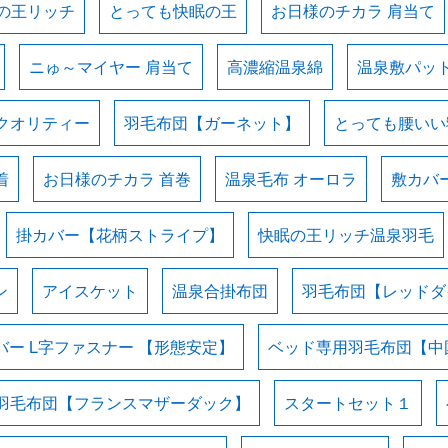
の王リッチ
とっても快眠の王
お日様のチカラ 肩当て
ニゅ～マイヤー 肩当て
高濃縮温泉綿
温泉敷パッ
クオリティー
羽毛布団【ガーネット】
とっても腰いい
着
お日様のチカラ 首巻
温泉毛布 オーロラ
敷カバ
掛カバー【花柄ストライプ】
快眠の王リッチ温泉羽毛
ン
アイスケット
温泉合掛布団
羽毛布団【レッドダ
バー L字ファスナー 【形態安定】
ベッド専用羽毛布団【中
羽毛布団【フランスマザーダック】
スタートセット１