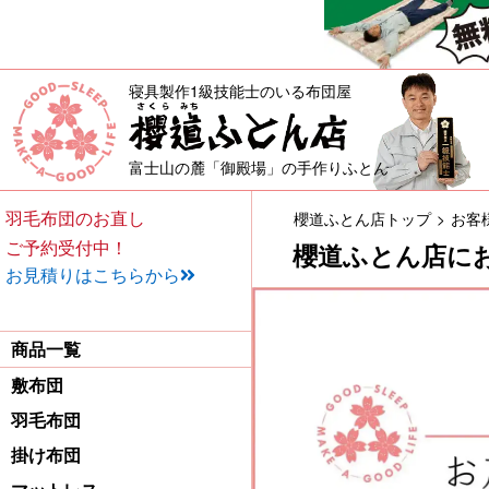
寝具製作1級技能士のいる布団屋
敷布団・掛け布団・羽毛布団・
富士山の麓「御殿場」の手作りふとん
羽毛布団のお直し
櫻道ふとん店トップ
お客
ご予約受付中！
櫻道ふとん店に
お見積りはこちらから
商品一覧
敷布団
羽毛布団
掛け布団