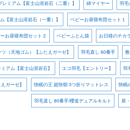
プレミアム【富士山溶岩石（二重）】
綿マイヤー
羽毛
ム【富士山溶岩石（一重）】
ベビーお昼寝布団セット１
ビーお昼寝布団セット２
ベビーふとん袋
お日様のチカラ
ーツ（天地ゴム）【ふたえガーゼ】
羽毛直し 60番手
敷
レミアム【富士山溶岩石】
エコ羽毛【エントリー】
羽
たえガーゼ】
快眠の王 超快朝 3つ折りマットレス
快眠の
羽毛直し 80番手/櫻道デュアルキルト
肩