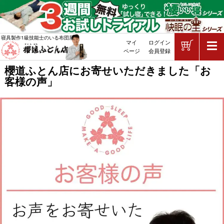
ショッピ
寝具製作1級技能士のいる布団屋
マイ
ログイン
敷布団・掛け布団・羽毛布団・マッ
ページ
会員登録
櫻道ふとん店にお寄せいただきました「お
客様の声」