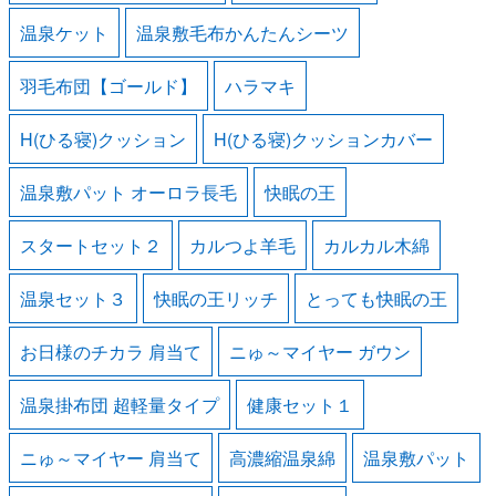
温泉ケット
温泉敷毛布かんたんシーツ
羽毛布団【ゴールド】
ハラマキ
H(ひる寝)クッション
H(ひる寝)クッションカバー
温泉敷パット オーロラ長毛
快眠の王
スタートセット２
カルつよ羊毛
カルカル木綿
温泉セット３
快眠の王リッチ
とっても快眠の王
お日様のチカラ 肩当て
ニゅ～マイヤー ガウン
温泉掛布団 超軽量タイプ
健康セット１
ニゅ～マイヤー 肩当て
高濃縮温泉綿
温泉敷パット