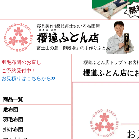
寝具製作1級技能士のいる布団屋
敷布団・掛け布団・羽毛布団・
富士山の麓「御殿場」の手作りふとん
羽毛布団のお直し
櫻道ふとん店トップ
お客
ご予約受付中！
櫻道ふとん店に
お見積りはこちらから
商品一覧
敷布団
羽毛布団
掛け布団