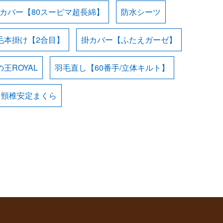
カバー【80スーピマ超長綿】
防水シーツ
毛本掛け【2合目】
掛カバー【ふたえガーゼ】
王ROYAL
羽毛直し【60番手/立体キルト】
・頸椎安定まくら