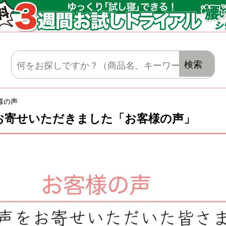
マットレス・肌がけ・毛布・セット布団
検索
様の声
お寄せいただきました「お客様の声」