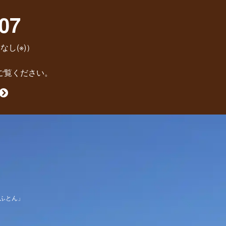
07
なし(※)）
ご覧ください。
ふとん」