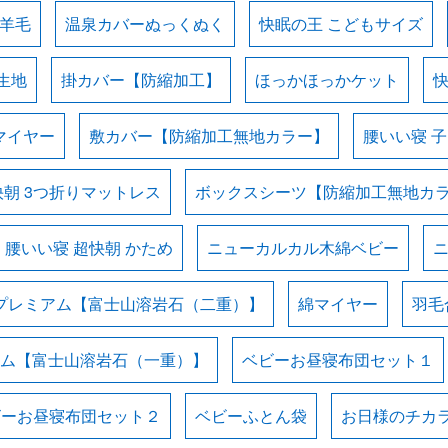
羊毛
温泉カバーぬっくぬく
快眠の王 こどもサイズ
生地
掛カバー【防縮加工】
ほっかほっかケット
マイヤー
敷カバー【防縮加工無地カラー】
腰いい寝 
快朝 3つ折りマットレス
ボックスシーツ【防縮加工無地カ
腰いい寝 超快朝 かため
ニューカルカル木綿ベビー
プレミアム【富士山溶岩石（二重）】
綿マイヤー
羽毛
ム【富士山溶岩石（一重）】
ベビーお昼寝布団セット１
ビーお昼寝布団セット２
ベビーふとん袋
お日様のチカラ