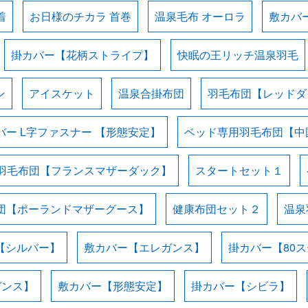
着
お日様のチカラ 首巻
温泉毛布 オーロラ
敷カバ
掛カバー【花柄ストライプ】
快眠の王リッチ温泉羽毛
ン
アイスケット
温泉合掛布団
羽毛布団【レッドダ
バー L字ファスナー 【形態安定】
ベッド専用羽毛布団【中
羽毛布団【フランスマザーダック】
スタートセット１
団【ポーランドマザーグース】
健康布団セット２
温泉
【シルバー】
敷カバー【エレガンス】
掛カバー【80
ガンス】
敷カバー【形態安定】
掛カバー【シビラ】