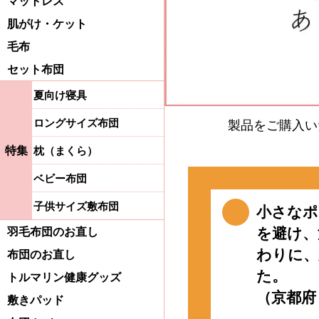
マットレス
肌がけ・ケット
毛布
セット布団
夏向け寝具
ロングサイズ布団
製品をご購入い
特集
枕（まくら）
ベビー布団
子供サイズ敷布団
小さなポ
を避け、
羽毛布団のお直し
わりに、
布団のお直し
た。
トルマリン健康グッズ
（京都府 
敷きパッド