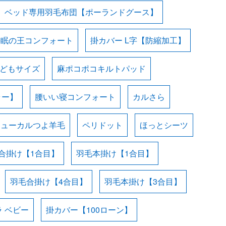
ベッド専用羽毛布団【ポーランドグース】
快眠の王コンフォート
掛カバー L字【防縮加工】
子どもサイズ
麻ポコポコキルトパッド
ラー】
腰いい寝コンフォート
カルさら
ニューカルつよ羊毛
ペリドット
ほっとシーツ
合掛け【1合目】
羽毛本掛け【1合目】
羽毛合掛け【4合目】
羽毛本掛け【3合目】
 ベビー
掛カバー【100ローン】