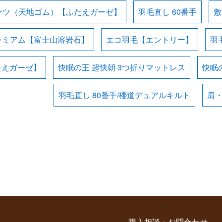
ーツ（天地ゴム）【ふたえガーゼ】
羽毛直し 60番手
敷
レミアム【富士山溶岩石】
エコ羽毛【エントリー】
羽
たえガーゼ】
快眠の王 超快朝 3つ折りマットレス
快眠の
羽毛直し 80番手/櫻道デュアルキルト
肩
購入相談・お問合わせ