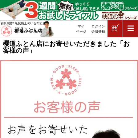
ショッピ
寝具製作1級技能士のいる布団屋
マイ
ログイン
敷布団・掛け布団・羽毛布団・マッ
ページ
会員登録
櫻道ふとん店にお寄せいただきました「お
客様の声」