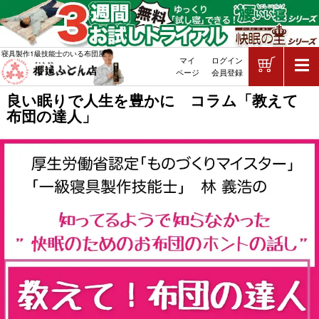
ショッピ
寝具製作1級技能士のいる布団屋
マイ
ログイン
敷布団・掛け布団・羽毛布団・マッ
ページ
会員登録
良い眠りで人生を豊かに コラム「教えて
布団の達人」