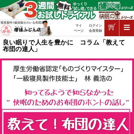
ショッピ
寝具製作1級技能士のいる布団屋
マイ
ログイン
敷布団・掛け布団・羽毛布団・マッ
ページ
会員登録
良い眠りで人生を豊かに コラム「教えて
布団の達人」