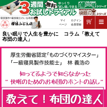
ショッピ
寝具製作1級技能士のいる布団屋
マイ
ログイン
敷布団・掛け布団・羽毛布団・マッ
ページ
会員登録
良い眠りで人生を豊かに コラム「教えて
布団の達人」