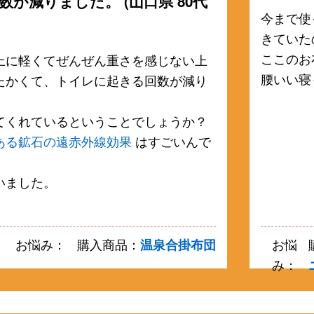
数が減りました。 (山口県 80代
今まで使
きていた
ここのお
上に軽くてぜんぜん重さを感じない上
腰いい寝
たかくて、トイレに起きる回数が減り
てくれているということでしょうか？
ある鉱石の遠赤外線効果
はすごいんで
いました。
お悩み：
購入商品：
温泉合掛布団
お悩
み：