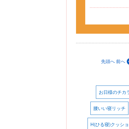
先頭へ
前へ
お日様のチカ
腰いい寝リッチ
H(ひる寝)クッシ