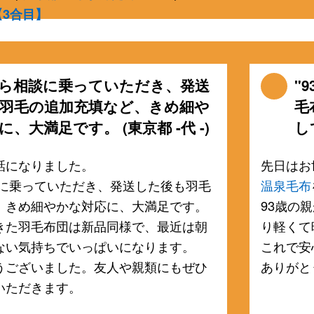
【3合目】
ら相談に乗っていただき、発送
"
羽毛の追加充填など、きめ細や
毛
、大満足です。 (東京都 -代 -)
し
話になりました。
先日はお
に乗っていただき、発送した後も羽毛
温泉毛布
、きめ細やかな対応に、大満足です。
93歳の
きた羽毛布団は新品同様で、最近は朝
り軽くて
ない気持ちでいっぱいになります。
これで安
うございました。友人や親類にもぜひ
ありがと
いただきます。