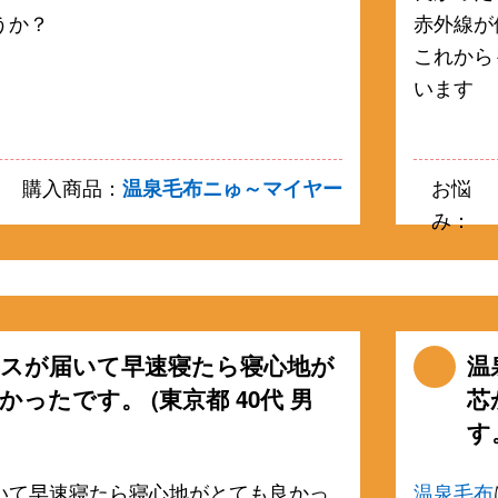
うか？
赤外線が
これから
います
：
購入商品：
温泉毛布ニゅ～マイヤー
お悩
み：
スが届いて早速寝たら寝心地が
温
かったです。 (東京都 40代 男
芯
す。
いて早速寝たら寝心地がとても良かっ
温泉毛布