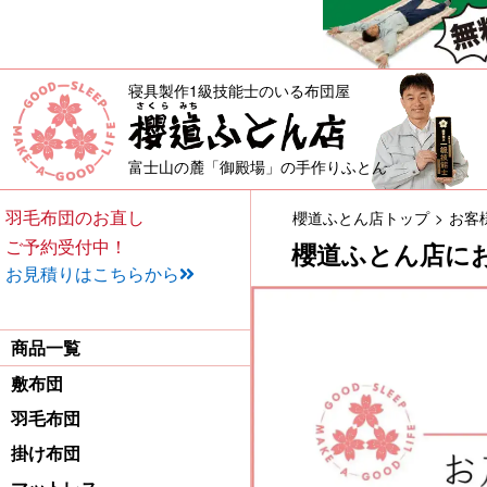
寝具製作1級技能士のいる布団屋
敷布団・掛け布団・羽毛布団・
富士山の麓「御殿場」の手作りふとん
羽毛布団のお直し
櫻道ふとん店トップ
お客
ご予約受付中！
櫻道ふとん店に
お見積りはこちらから
商品一覧
敷布団
羽毛布団
掛け布団