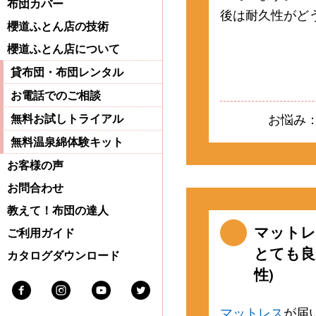
布団カバー
後は耐久性がど
櫻道ふとん店の技術
櫻道ふとん店について
貸布団・布団レンタル
お電話でのご相談
お悩み
無料お試しトライアル
無料温泉綿体験キット
お客様の声
お問合わせ
教えて！布団の達人
マットレ
ご利用ガイド
とても良
カタログダウンロード
性)
Facebook
Instagram
Youtube
Twitter
マットレス
が届