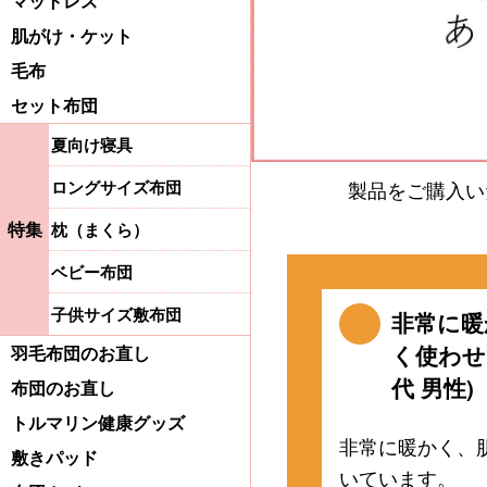
マットレス
肌がけ・ケット
毛布
セット布団
夏向け寝具
ロングサイズ布団
製品をご購入い
特集
枕（まくら）
ベビー布団
子供サイズ敷布団
非常に暖
く使わせ
羽毛布団のお直し
代 男性)
布団のお直し
トルマリン健康グッズ
非常に暖かく、
敷きパッド
いています。