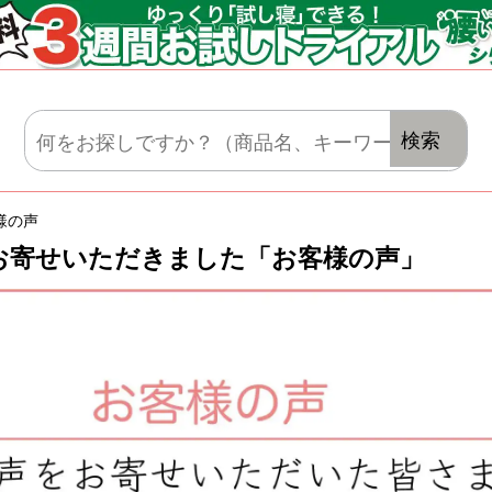
マットレス・肌がけ・毛布・セット布団
検索
様の声
お寄せいただきました「お客様の声」