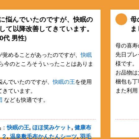
に悩んでいたのですが、快眠の
母
して以降改善してきています。
ま
0代 男性)
母の喜寿
先日プレ
が覚めることがあったのですが、
快眠
様です。
ら今のところそういったことはありま
お品物は
梱包も丁
悩んでいたのですが、
快眠の王
を使用
また利用
てきています。
団
なども快適です。
品：
快眠の王
,
ほほ笑みケット
,
健康布
ト２
,
温泉敷毛布かんたんシーツ
,
羽毛