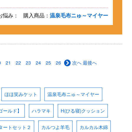
お悩み：
購入商品：
温泉毛布ニゅ～マイヤー
0
21
22
23
24
25
26
最後へ
次へ
ほほ笑みケット
温泉毛布ニゅ～マイヤー
ゴールド】
ハラマキ
H(ひる寝)クッション
タートセット２
カルつよ羊毛
カルカル木綿