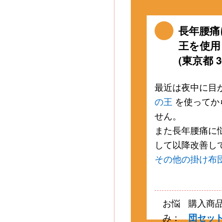
長年腰痛
王を使用
(東京都 3
最近は夜中に目
の王
を使ってか
せん。
また長年腰痛に
して以降改善し
その他の掛け布
お悩
購入商
み：
団セッ