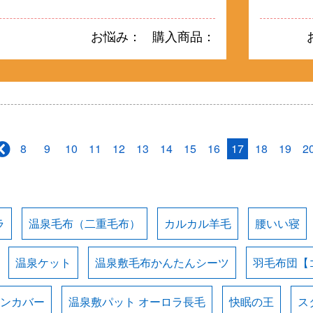
お悩み：
購入商品：
8
9
10
11
12
13
14
15
16
17
18
19
2
ラ
温泉毛布（二重毛布）
カルカル羊毛
腰いい寝
温泉ケット
温泉敷毛布かんたんシーツ
羽毛布団【
ョンカバー
温泉敷パット オーロラ長毛
快眠の王
ス