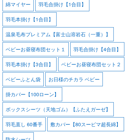
綿マイヤー
羽毛合掛け【1合目】
羽毛本掛け【1合目】
温泉毛布プレミアム【富士山溶岩石（一重）】
ベビーお昼寝布団セット１
羽毛合掛け【4合目】
羽毛本掛け【3合目】
ベビーお昼寝布団セット２
ベビーふとん袋
お日様のチカラ ベビー
掛カバー【100ローン】
ボックスシーツ（天地ゴム）【ふたえガーゼ】
羽毛直し 60番手
敷カバー【80スーピマ超長綿】
防水シーツ