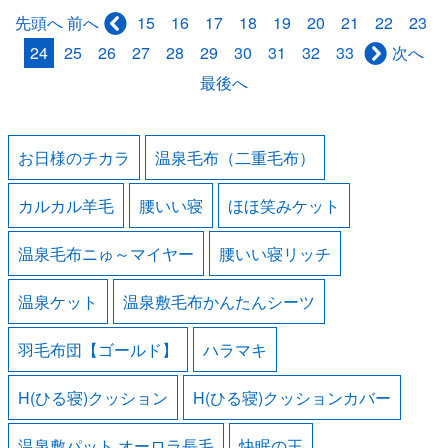
先頭へ
15
16
17
18
19
20
21
22
23
前へ
24
25
26
27
28
29
30
31
32
33
次へ
最後へ
お日様のチカラ
温泉毛布（二重毛布）
カルカル羊毛
腰いい寝
ほほ笑みケット
温泉毛布ニゅ～マイヤー
腰いい寝リッチ
温泉ケット
温泉敷毛布かんたんシーツ
羽毛布団【ゴールド】
ハラマキ
H(ひる寝)クッション
H(ひる寝)クッションカバー
温泉敷パット オーロラ長毛
快眠の王