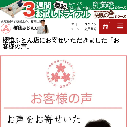
ショッピ
寝具製作1級技能士のいる布団屋
マイ
ログイン
敷布団・掛け布団・羽毛布団・マッ
ページ
会員登録
櫻道ふとん店にお寄せいただきました「お
客様の声」