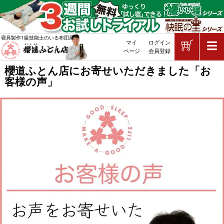
ショッピ
寝具製作1級技能士のいる布団屋
マイ
ログイン
敷布団・掛け布団・羽毛布団・マッ
ページ
会員登録
櫻道ふとん店にお寄せいただきました「お
客様の声」