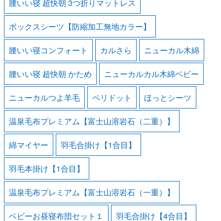
腰いい寝 超快朝 3つ折りマットレス
ボックスシーツ【防縮加工無地カラー】
腰いい寝コンフォート
カルさら
ニューカル木綿
腰いい寝 超快朝 かため
ニューカルカル木綿ベビー
ニューカルつよ羊毛
ペリドット
ほっとシーツ
温泉毛布プレミアム【富士山溶岩石（二重）】
綿マイヤー
羽毛合掛け【1合目】
羽毛本掛け【1合目】
温泉毛布プレミアム【富士山溶岩石（一重）】
ベビーお昼寝布団セット１
羽毛合掛け【4合目】