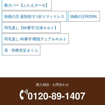
敷カバー【ふたえガーゼ】
快眠の王 超快朝 3つ折りマットレス
快眠の王ROYAL
羽毛直し【60番手/立体キルト】
羽毛直し 80番手/櫻道デュアルキルト
肩・頸椎安定まくら
購入相談・お問合わせ
0120-89-1407