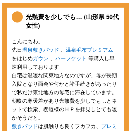
光熱費を少しでも… (山形県 50代
女性)
こんにちわ。
先日
温泉敷きパッド
、
温泉毛布プレミアム
をはじめ
ガウン
、
ハーフケット
等購入し早
速利用しております
自宅は温暖な関東地方なのですが、母が長期
入院となり面会や何かと諸手続きがあったり
で私だけ東北地方の母宅に滞在しています。
朝晩の寒暖差があり光熱費を少しでも…とネ
ットで検索、櫻道様のＨＰを拝見しとても暖
かそうだと。
敷きパッド
は肌触りも良くフカフカ、
プレミ