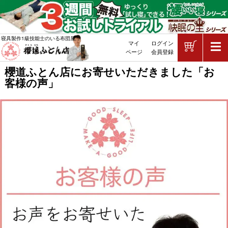
ショッピ
寝具製作1級技能士のいる布団屋
マイ
ログイン
敷布団・掛け布団・羽毛布団・マッ
ページ
会員登録
櫻道ふとん店にお寄せいただきました「お
客様の声」