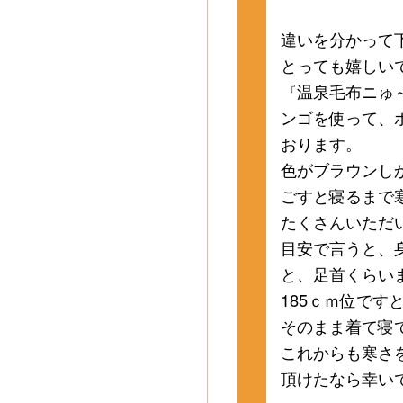
違いを分かって
とっても嬉しい
『温泉毛布ニゅ
ンゴを使って、
おります。
色がブラウンし
ごすと寝るまで
たくさんいただ
目安で言うと、身
と、足首くらい
185ｃｍ位です
そのまま着て寝
これからも寒さ
頂けたなら幸い