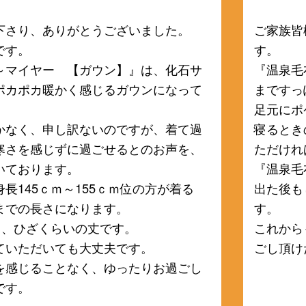
下さり、ありがとうございました。
ご家族皆
です。
す。
～マイヤー 【ガウン】』は、化石サ
『温泉毛
ポカポカ暖かく感じるガウンになって
まですっ
足元にポ
かなく、申し訳ないのですが、着て過
寝るとき
寒さを感じずに過ごせるとのお声を、
ただけれ
いております。
『温泉毛
長145ｃｍ～155ｃｍ位の方が着る
出た後も
までの長さになります。
す。
と、ひざくらいの丈です。
これから
ていただいても大丈夫です。
ごし頂け
を感じることなく、ゆったりお過ごし
です。