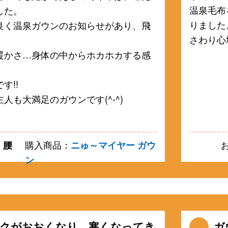
温泉毛布
した。
りました
良く温泉ガウンのお知らせがあり、飛
さわり心
暖かさ…身体の中からホカホカする感
す!!
人も大満足のガウンです(^-^)
、腰
購入商品：
ニゅ～マイヤー ガウ
ン
クがおおくなり、寒くなってき
ガ