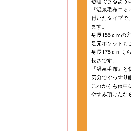
熟睡できるよう
『温泉毛布ニゅ
付いたタイプで
ます。
身長155ｃｍ
足元ポケットも
身長175ｃｍ
長さです。
『温泉毛布』と
気分でぐっすり
これからも夜中
やすみ頂けたな