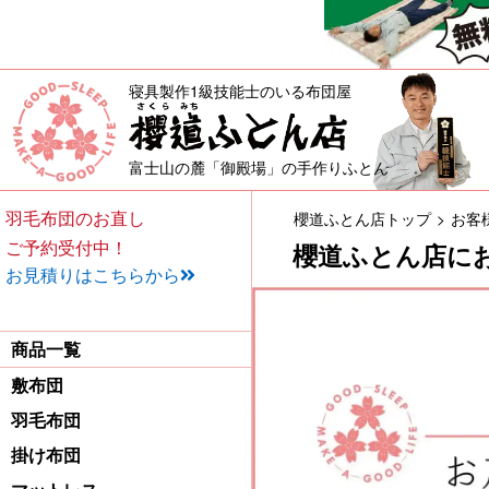
寝具製作1級技能士のいる布団屋
敷布団・掛け布団・羽毛布団・
富士山の麓「御殿場」の手作りふとん
羽毛布団のお直し
櫻道ふとん店トップ
お客
ご予約受付中！
櫻道ふとん店に
お見積りはこちらから
商品一覧
敷布団
羽毛布団
掛け布団