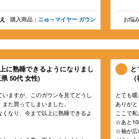
え
購入商品：
ニゅ～マイヤー ガウン
お悩
上に熟睡できるようになりまし
と
県 50代 女性)
（
ていますが、このガウンを見てどうし
とても暖
、また買ってしまいました。
ありがと
なくなり、今まで以上に熟睡できるよ
ここで私
。
☆あと1
☆袖が広