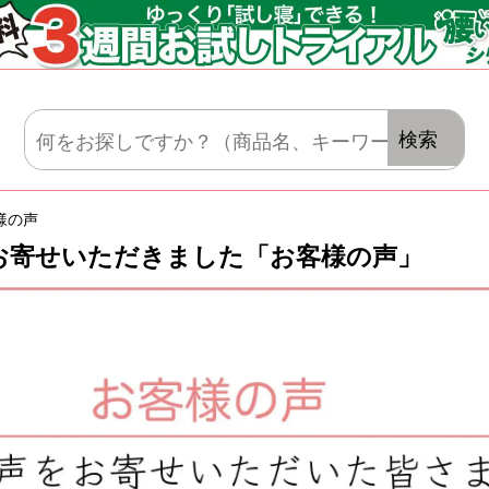
マットレス・肌がけ・毛布・セット布団
検索
様の声
お寄せいただきました「お客様の声」