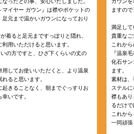
になったとの事、安心いたしました。
ガウンを
～マイヤー ガウン』は襟やポケットの
ますので
、足元まで温かいガウンになっており
満足して
の方が着ると足元まですっぽりと隠れ、
貴重なご
ご利用いただけると思います。
これから
くらいの方ですと、ひざ下くらいの丈の
『温泉毛
化石サン
併用してお使いいただくと、より温泉
ます。
眠れると思います。
素材は、
に起きることなく、朝までぐっすりお
ステルに
ら幸いです。
襟もあり
るだけで
これから
一同頑張