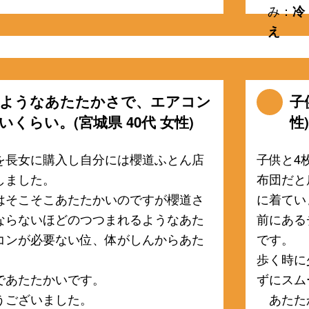
み：
冷
え
ようなあたたかさで、エアコン
子
いくらい。(宮城県 40代 女性)
性)
を長女に購入し自分には櫻道ふとん店
子供と4
しました。
布団だと
はそこそこあたたかいのですが櫻道さ
に着てい
ならないほどのつつまれるようなあた
前にある
コンが必要ない位、体がしんからあた
です。
歩く時に
であたたかいです。
ずにスム
うございました。
あたた