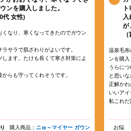
ウンを購入しました。
ト
0代 女性)
入
が
おくなり、寒くなってきたのでガウン
（
。
サラサラで肌ざわりがよいです。
温泉毛布
がします。たけも長くて寒さ対策によ
ンを購入
うらにつ
波からも守ってくれそうです。
と思いな
正解かわ
いいアイ
私これだ
り
購入商品：
ニゅ～マイヤー ガウン
お悩