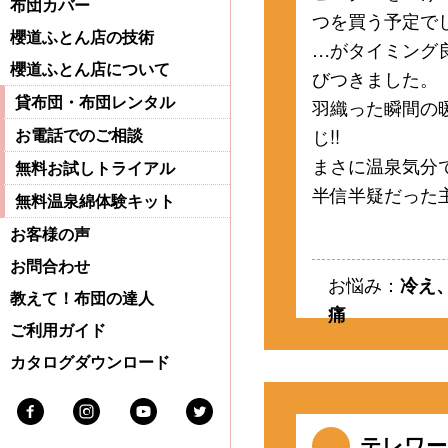
布団カバー
つを買う予定で
櫻道ふとん店の技術
…がタイミング
櫻道ふとん店について
びつきました。
貸布団・布団レンタル
羽織った瞬間の
じ!!
お電話でのご相談
まさに温泉気分で
無料お試しトライアル
半信半疑だった主
無料温泉綿体験キット
お客様の声
お問合わせ
お悩み：
冷え
教えて！布団の達人
痛
ご利用ガイド
カタログダウンロード
Facebook
Instagram
Youtube
Twitter
テレワー