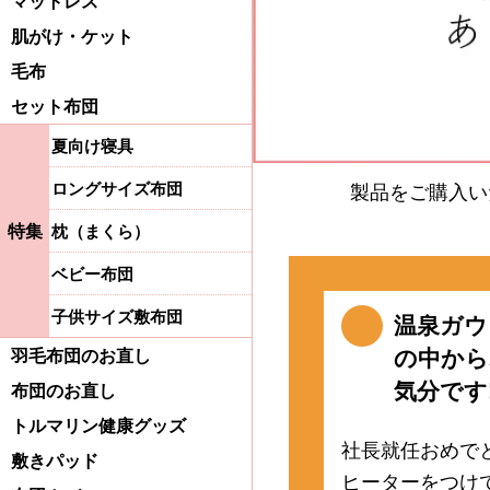
マットレス
肌がけ・ケット
毛布
セット布団
夏向け寝具
ロングサイズ布団
製品をご購入い
特集
枕（まくら）
ベビー布団
子供サイズ敷布団
温泉ガウ
の中から
羽毛布団のお直し
気分です!
布団のお直し
トルマリン健康グッズ
社長就任おめで
敷きパッド
ヒーターをつけ