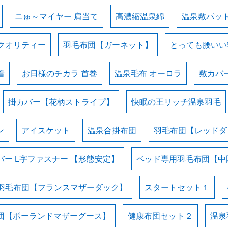
ニゅ～マイヤー 肩当て
高濃縮温泉綿
温泉敷パッ
クオリティー
羽毛布団【ガーネット】
とっても腰いい
着
お日様のチカラ 首巻
温泉毛布 オーロラ
敷カバ
掛カバー【花柄ストライプ】
快眠の王リッチ温泉羽毛
ン
アイスケット
温泉合掛布団
羽毛布団【レッドダ
バー L字ファスナー 【形態安定】
ベッド専用羽毛布団【中
羽毛布団【フランスマザーダック】
スタートセット１
団【ポーランドマザーグース】
健康布団セット２
温泉