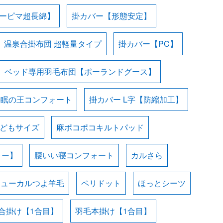
スーピマ超長綿】
掛カバー【形態安定】
温泉合掛布団 超軽量タイプ
掛カバー【PC】
ベッド専用羽毛布団【ポーランドグース】
快眠の王コンフォート
掛カバー L字【防縮加工】
子どもサイズ
麻ポコポコキルトパッド
ラー】
腰いい寝コンフォート
カルさら
ニューカルつよ羊毛
ペリドット
ほっとシーツ
合掛け【1合目】
羽毛本掛け【1合目】