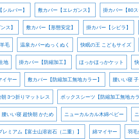
【シルバー】
敷カバー【エレガンス】
掛カバー【80
ガンス】
敷カバー【形態安定】
掛カバー【シビラ】
羊毛
温泉カバーぬっくぬく
快眠の王 こどもサイズ
生地
掛カバー【防縮加工】
ほっかほっかケット
マイヤー
敷カバー【防縮加工無地カラー】
腰いい寝 
快朝 3つ折りマットレス
ボックスシーツ【防縮加工無地カ
腰いい寝 超快朝 かため
ニューカルカル木綿ベビー
プレミアム【富士山溶岩石（二重）】
綿マイヤー
羽毛