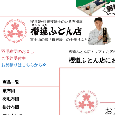
寝具製作1級技能士のいる布団屋
敷布団・掛け布団・羽毛布団・
富士山の麓「御殿場」の手作りふとん
羽毛布団のお直し
櫻道ふとん店トップ
お客
ご予約受付中！
櫻道ふとん店に
お見積りはこちらから
商品一覧
敷布団
羽毛布団
掛け布団