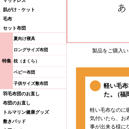
マットレス
肌がけ・ケット
毛布
セット布団
夏向け寝具
ロングサイズ布団
製品をご購入い
特集
枕（まくら）
ベビー布団
子供サイズ敷布団
軽い毛布
た。 (福
羽毛布団のお直し
布団のお直し
軽い毛布なのに
トルマリン健康グッズ
気付いたら、お
敷きパッド
事が出来る様に