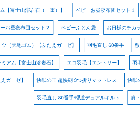
ム【富士山溶岩石（一重）】
ベビーお昼寝布団セット１
ビーお昼寝布団セット２
ベビーふとん袋
お日様のチカラ
ーツ（天地ゴム）【ふたえガーゼ】
羽毛直し 60番手
敷
レミアム【富士山溶岩石】
エコ羽毛【エントリー】
羽
たえガーゼ】
快眠の王 超快朝 3つ折りマットレス
快眠の
羽毛直し 80番手/櫻道デュアルキルト
肩