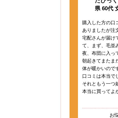
たびっく
県 60代 
購入した方の口
ありましたが注
宅配さんが届け
て、まず、毛並
夜、布団に入っ
朝起きてまたま
体が暖かいので
口コミは本当で
それともう一つ
本当に買ってよ
お