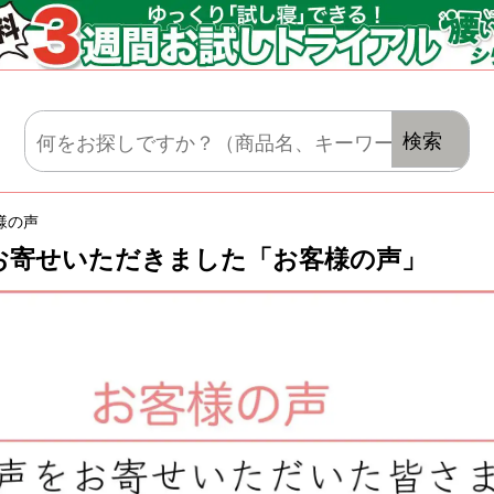
マットレス・肌がけ・毛布・セット布団
検索
様の声
お寄せいただきました「お客様の声」