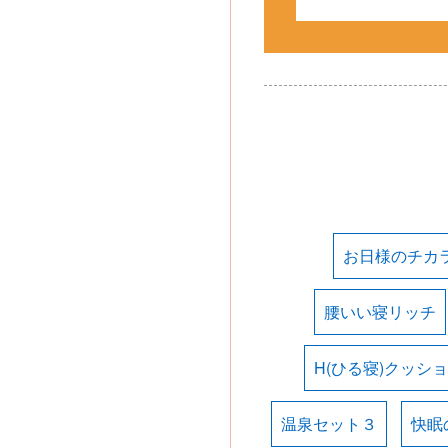
お日様のチカ
腰いい寝リッチ
H(ひる寝)クッシ
温泉セット３
快眠