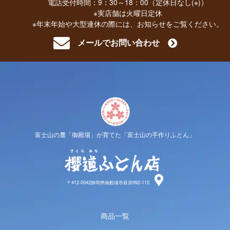
電話受付時間：9：30～18：00（定休日なし(※)）
※実店舗は火曜日定休
※年末年始や大型連休の際には、お知らせをご覧ください。
メールでお問い合わせ
富士山の麓「御殿場」が育てた「富士山の手作りふとん」
櫻道ふと
〒412-0042静岡県御殿場市萩原992-115
商品一覧