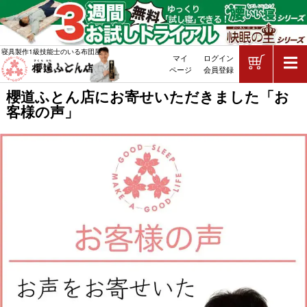
ショッピ
寝具製作1級技能士のいる布団屋
マイ
ログイン
敷布団・掛け布団・羽毛布団・マッ
ページ
会員登録
櫻道ふとん店にお寄せいただきました「お
客様の声」