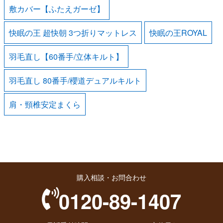
敷カバー【ふたえガーゼ】
快眠の王 超快朝 3つ折りマットレス
快眠の王ROYAL
羽毛直し【60番手/立体キルト】
羽毛直し 80番手/櫻道デュアルキルト
肩・頸椎安定まくら
購入相談・お問合わせ
0120-89-1407