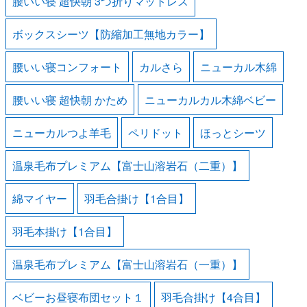
腰いい寝 超快朝 3つ折りマットレス
ボックスシーツ【防縮加工無地カラー】
腰いい寝コンフォート
カルさら
ニューカル木綿
腰いい寝 超快朝 かため
ニューカルカル木綿ベビー
ニューカルつよ羊毛
ペリドット
ほっとシーツ
温泉毛布プレミアム【富士山溶岩石（二重）】
綿マイヤー
羽毛合掛け【1合目】
羽毛本掛け【1合目】
温泉毛布プレミアム【富士山溶岩石（一重）】
ベビーお昼寝布団セット１
羽毛合掛け【4合目】