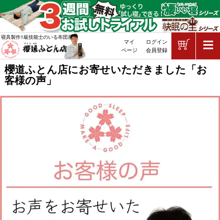
ショッピ
寝具製作1級技能士のいる布団屋
マイ
ログイン
敷布団・掛け布団・羽毛布団・マッ
ページ
会員登録
櫻道ふとん店にお寄せいただきました「お
客様の声」