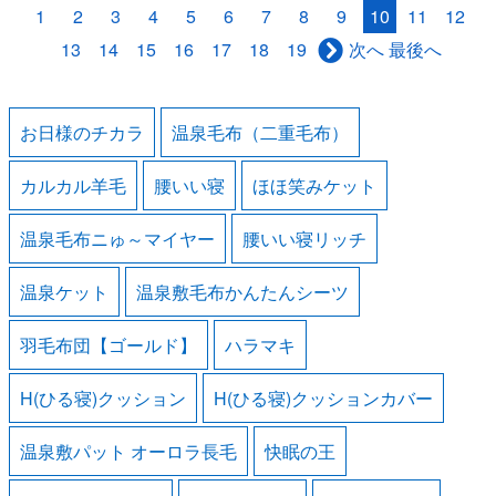
1
2
3
4
5
6
7
8
9
10
11
12
13
14
15
16
17
18
19
最後へ
次へ
お日様のチカラ
温泉毛布（二重毛布）
カルカル羊毛
腰いい寝
ほほ笑みケット
温泉毛布ニゅ～マイヤー
腰いい寝リッチ
温泉ケット
温泉敷毛布かんたんシーツ
羽毛布団【ゴールド】
ハラマキ
H(ひる寝)クッション
H(ひる寝)クッションカバー
温泉敷パット オーロラ長毛
快眠の王