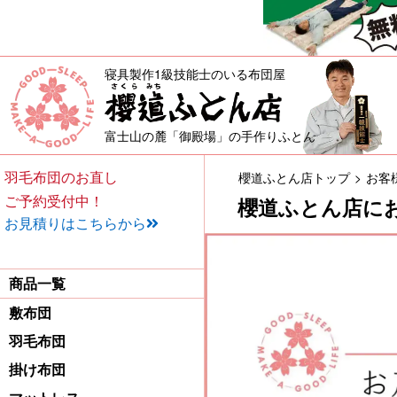
寝具製作1級技能士のいる布団屋
敷布団・掛け布団・羽毛布団・
富士山の麓「御殿場」の手作りふとん
羽毛布団のお直し
櫻道ふとん店トップ
お客
ご予約受付中！
櫻道ふとん店に
お見積りはこちらから
商品一覧
敷布団
羽毛布団
掛け布団