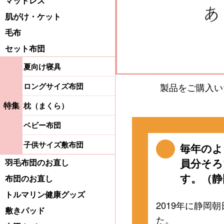
マットレス
肌がけ・ケット
毛布
セット布団
夏向け寝具
ロングサイズ布団
製品をご購入い
特集
枕（まくら）
ベビー布団
子供サイズ敷布団
毎年のよ
員分そろ
羽毛布団のお直し
す。（静岡
布団のお直し
トルマリン健康グッズ
2019年に静岡
敷きパッド
た。