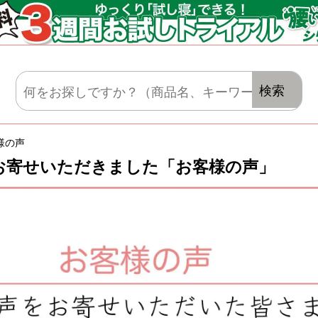
マットレス・肌がけ・毛布・セット布団
検索
様の声
お寄せいただきました「お客様の声」