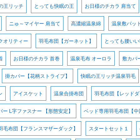
の王リッチ
とっても快眠の王
お日様のチカラ 肩当て
ニゅ～マイヤー 肩当て
高濃縮温泉綿
温泉敷パッ
クオリティー
羽毛布団【ガーネット】
とっても腰いい
着
お日様のチカラ 首巻
温泉毛布 オーロラ
敷カバ
掛カバー【花柄ストライプ】
快眠の王リッチ温泉羽毛
ン
アイスケット
温泉合掛布団
羽毛布団【レッドダ
バー L字ファスナー 【形態安定】
ベッド専用羽毛布団【中
羽毛布団【フランスマザーダック】
スタートセット１