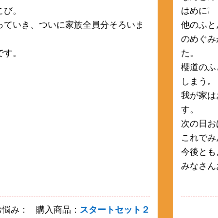
こび。
はめに❕
っていき、ついに家族全員分そろいま
他のふと
のめぐみ
です。
た。
櫻道のふ
しまう。
我が家は
す。
次の日お
これでみ
今後とも
みなさん
お悩み：
購入商品：
スタートセット２