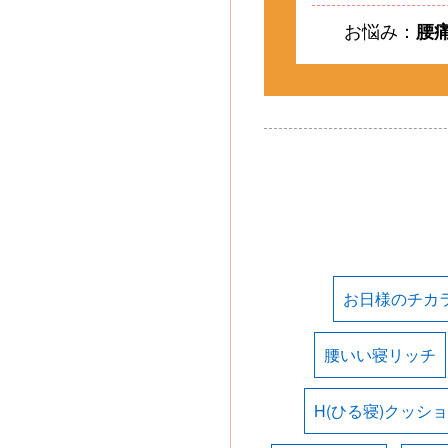
お悩み：
腰
お日様のチカ
腰いい寝リッチ
H(ひる寝)クッシ