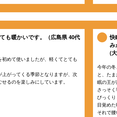
ても暖かいです。（広島県 40代
快
み
(
を初めて使いましたが、軽くてとても
今年の冬
が上がってくる季節となりますが、次
と、たま
ごせるのを楽しみにしています。
眠の王が
さっそく
びっくり
目覚めた
それで腰