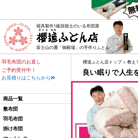
寝具製作1級技能士のいる布団屋
敷布団・掛け布団・羽毛布団・
富士山の麓「御殿場」の手作りふとん
羽毛布団のお直し
櫻道ふとん店トップ
教え
ご予約受付中！
良い眠りで人生
お見積りはこちらから
商品一覧
敷布団
羽毛布団
掛け布団