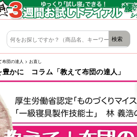
マットレス・肌がけ・毛布・セット布団
検索
て布団の達人
お直し
を豊かに コラム「教えて布団の達人」