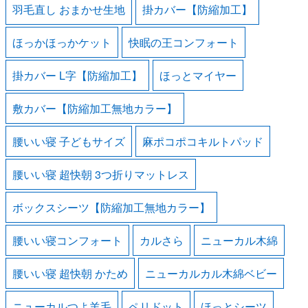
羽毛直し おまかせ生地
掛カバー【防縮加工】
ほっかほっかケット
快眠の王コンフォート
掛カバー L字【防縮加工】
ほっとマイヤー
敷カバー【防縮加工無地カラー】
腰いい寝 子どもサイズ
麻ポコポコキルトパッド
腰いい寝 超快朝 3つ折りマットレス
ボックスシーツ【防縮加工無地カラー】
腰いい寝コンフォート
カルさら
ニューカル木綿
腰いい寝 超快朝 かため
ニューカルカル木綿ベビー
ニューカルつよ羊毛
ペリドット
ほっとシーツ