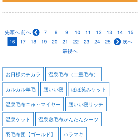
先頭へ
7
8
9
10
11
12
13
14
15
前へ
16
17
18
19
20
21
22
23
24
25
次へ
最後へ
お日様のチカラ
温泉毛布（二重毛布）
カルカル羊毛
腰いい寝
ほほ笑みケット
温泉毛布ニゅ～マイヤー
腰いい寝リッチ
温泉ケット
温泉敷毛布かんたんシーツ
羽毛布団【ゴールド】
ハラマキ