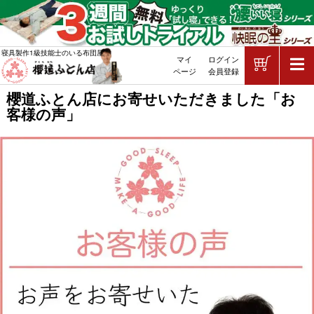
ショッピ
寝具製作1級技能士のいる布団屋
マイ
ログイン
敷布団・掛け布団・羽毛布団・マッ
ページ
会員登録
櫻道ふとん店にお寄せいただきました「お
客様の声」