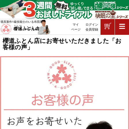
ショッピ
寝具製作1級技能士のいる布団屋
マイ
ログイン
敷布団・掛け布団・羽毛布団・マッ
ページ
会員登録
櫻道ふとん店にお寄せいただきました「お
客様の声」