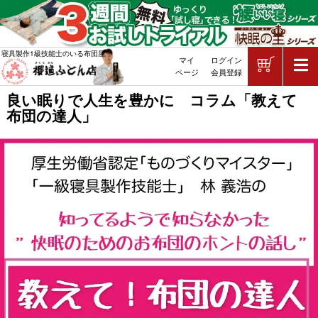
ショッピ
寝具製作1級技能士のいる布団屋
マイ
ログイン
敷布団・掛け布団・羽毛布団・マッ
ページ
会員登録
良い眠りで人生を豊かに コラム「教えて
布団の達人」