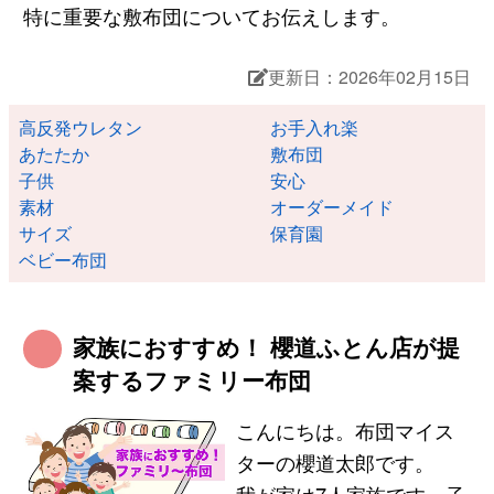
特に重要な敷布団についてお伝えします。
更新日：2026年02月15日
高反発ウレタン
お手入れ楽
あたたか
敷布団
子供
安心
素材
オーダーメイド
サイズ
保育園
ベビー布団
家族におすすめ！ 櫻道ふとん店が提
案するファミリー布団
こんにちは。布団マイス
ターの櫻道太郎です。
我が家は7人家族です。子