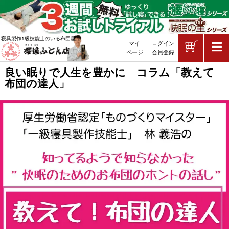
ショッピ
寝具製作1級技能士のいる布団屋
マイ
ログイン
敷布団・掛け布団・羽毛布団・マッ
ページ
会員登録
良い眠りで人生を豊かに コラム「教えて
布団の達人」