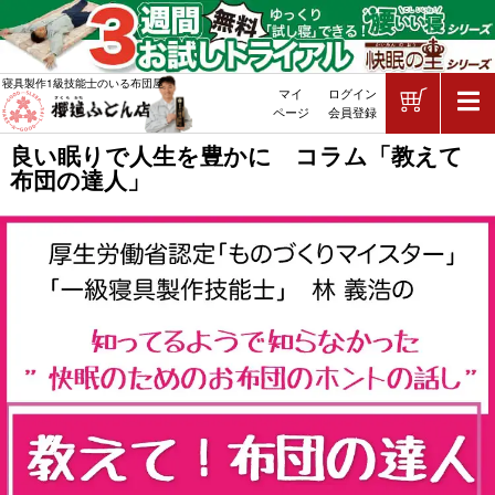
ショッピ
寝具製作1級技能士のいる布団屋
マイ
ログイン
敷布団・掛け布団・羽毛布団・マッ
ページ
会員登録
良い眠りで人生を豊かに コラム「教えて
布団の達人」