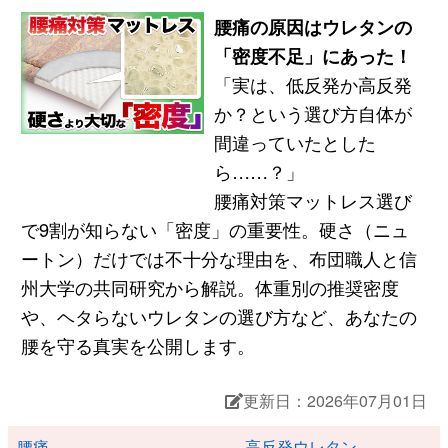
腰痛の原因はウレタンの
「密度不足」にあった！
「実は、低反発か高反発
か？という選び方自体が
間違っていたとした
ら……？」
腰痛対策マットレス選び
で9割が知らない「密度」の重要性。硬さ（ニュ
ートン）だけでは不十分な理由を、布団職人と信
州大学の共同研究から解説。体重別の推奨密度
や、ヘタらないウレタンの選び方など、あなたの
腰を守る真実を公開します。
更新日：2026年07月01日
腰痛
高反発ウレタン