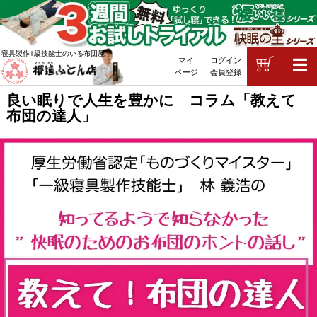
ショッピ
寝具製作1級技能士のいる布団屋
マイ
ログイン
敷布団・掛け布団・羽毛布団・マッ
ページ
会員登録
良い眠りで人生を豊かに コラム「教えて
布団の達人」