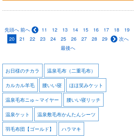
先頭へ
11
12
13
14
15
16
17
18
19
前へ
20
21
22
23
24
25
26
27
28
29
次へ
最後へ
お日様のチカラ
温泉毛布（二重毛布）
カルカル羊毛
腰いい寝
ほほ笑みケット
温泉毛布ニゅ～マイヤー
腰いい寝リッチ
温泉ケット
温泉敷毛布かんたんシーツ
羽毛布団【ゴールド】
ハラマキ