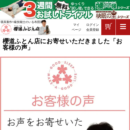
ショッピ
寝具製作1級技能士のいる布団屋
マイ
ログイン
敷布団・掛け布団・羽毛布団・マッ
ページ
会員登録
櫻道ふとん店にお寄せいただきました「お
客様の声」