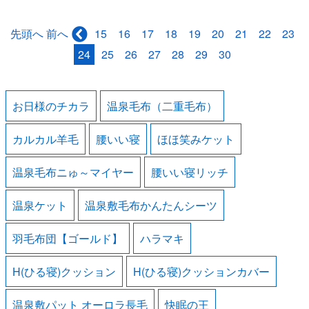
先頭へ
15
16
17
18
19
20
21
22
23
前へ
24
25
26
27
28
29
30
お日様のチカラ
温泉毛布（二重毛布）
カルカル羊毛
腰いい寝
ほほ笑みケット
温泉毛布ニゅ～マイヤー
腰いい寝リッチ
温泉ケット
温泉敷毛布かんたんシーツ
羽毛布団【ゴールド】
ハラマキ
H(ひる寝)クッション
H(ひる寝)クッションカバー
温泉敷パット オーロラ長毛
快眠の王