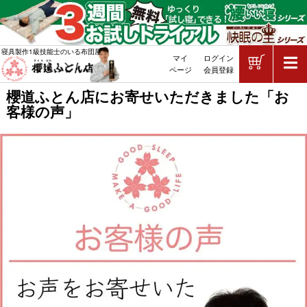
ショッピ
寝具製作1級技能士のいる布団屋
マイ
ログイン
敷布団・掛け布団・羽毛布団・マッ
ページ
会員登録
櫻道ふとん店にお寄せいただきました「お
客様の声」