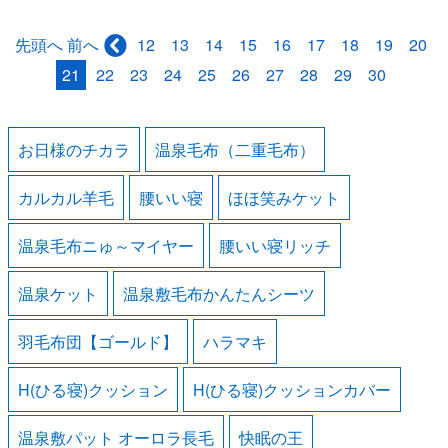
先頭へ
12
13
14
15
16
17
18
19
20
前へ
21
22
23
24
25
26
27
28
29
30
お日様のチカラ
温泉毛布（二重毛布）
カルカル羊毛
腰いい寝
ほほ笑みケット
温泉毛布ニゅ～マイヤー
腰いい寝リッチ
温泉ケット
温泉敷毛布かんたんシーツ
羽毛布団【ゴールド】
ハラマキ
H(ひる寝)クッション
H(ひる寝)クッションカバー
温泉敷パット オーロラ長毛
快眠の王