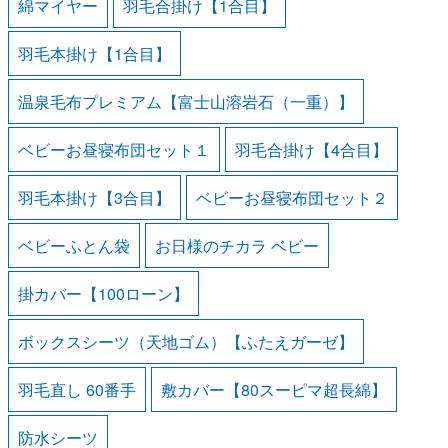
綿マイヤー
羽毛合掛け【1合目】
羽毛本掛け【1合目】
温泉毛布プレミアム【富士山溶岩石（一重）】
ベビーお昼寝布団セット１
羽毛合掛け【4合目】
羽毛本掛け【3合目】
ベビーお昼寝布団セット２
ベビーふとん袋
お日様のチカラ ベビー
掛カバー【100ローン】
ボックスシーツ（天地ゴム）【ふたえガーゼ】
羽毛直し 60番手
敷カバー【80スーピマ超長綿】
防水シーツ