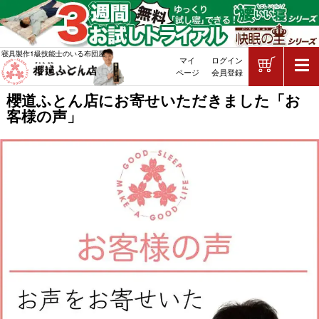
ショッピ
寝具製作1級技能士のいる布団屋
マイ
ログイン
敷布団・掛け布団・羽毛布団・マッ
ページ
会員登録
櫻道ふとん店にお寄せいただきました「お
客様の声」