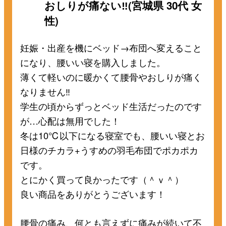
おしりが痛ない‼(宮城県 30代 女
性)
妊娠・出産を機にベッド→布団へ変えること
になり、腰いい寝を購入しました。
薄くて軽いのに暖かくて腰骨やおしりが痛く
なりません‼
学生の頃からずっとベッド生活だったのです
が…心配は無用でした！
冬は10℃以下になる寝室でも、腰いい寝とお
日様のチカラ+うすめの羽毛布団でポカポカ
です。
とにかく買って良かったです（＾ｖ＾）
良い商品をありがとうございます！
腰骨の痛み、何とも言えずに痛みが続いて不