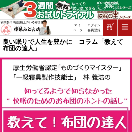
ショッピ
寝具製作1級技能士のいる布団屋
マイ
ログイン
敷布団・掛け布団・羽毛布団・マッ
ページ
会員登録
良い眠りで人生を豊かに コラム「教えて
布団の達人」